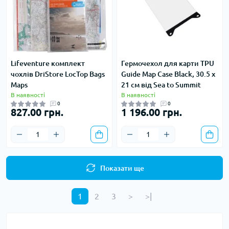
Lifeventure комплект
Гермочехол для карти TPU
чохлів DriStore LocTop Bags
Guide Map Case Black, 30.5 х
Maps
21 см від Sea to Summit
В наявності
В наявності
0
0
827.00 грн.
1 196.00 грн.
Показати ще
1
2
3
>
>|