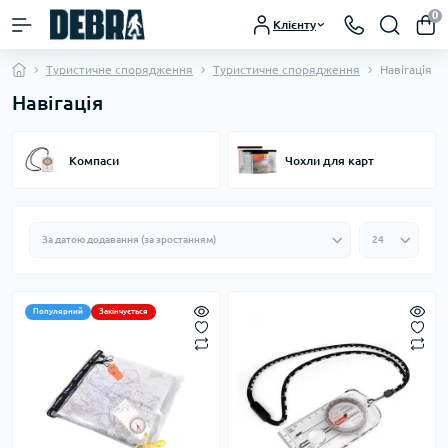
0
Клієнту
Туристичне спорядження
Туристичне спорядження
Навігація
Навігація
Компаси
Чохли для карт
Популярний
Закінчується