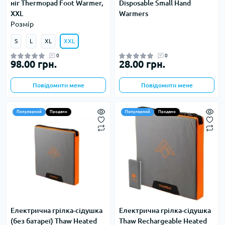
ніг Thermopad Foot Warmer,
Disposable Small Hand
XXL
Warmers
Розмір
S
L
XL
XXL
0
0
98.00 грн.
28.00 грн.
Повідомити мене
Повідомити мене
Популярний
Продано
Популярний
Продано
Електрична грілка-сідушка
Електрична грілка-сідушка
(без батареї) Thaw Heated
Thaw Rechargeable Heated