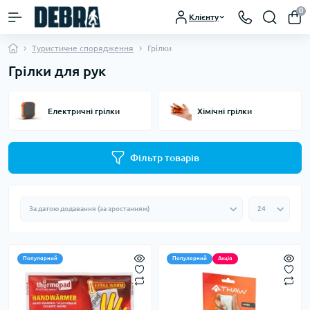
0
Клієнту
Туристичне спорядження
Грілки
Грілки для рук
Електричні грілки
Хімічні грілки
Фільтр товарів
Популярний
Популярний
Акція