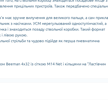
 того, на ствольній коробці знаходиться посадкове місце з
Кішки, льдос
истичні рушники
овлення прицільних пристроїв. Також передбачено спеціаль
Льодоруби
Страхувальн
в'я має зручне вилучення для великого пальця, а сам прикл
Сумки для мо
льник з насічками. УСМ нерегульований одноступінчастий, а
нка і знаходиться позаду ствольної коробки. Такий формат
 і лівою рукою.
ьної стрільби та чудово підійде як перша пневматична
м Beeman 4х32 із сіткою M14 Net і кільцями на "Ластівчин