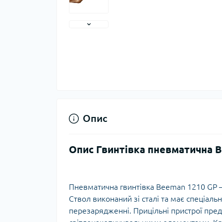
Тер
Тер
Тер
Запч
тер
Опис
Опис Гвинтівка пневматична B
Пневматична гвинтівка Beeman 1210 GP – 
Ствол виконаний зі сталі та має спеціаль
Гігі
перезарядженні. Прицільні пристрої предс
Дог
сон