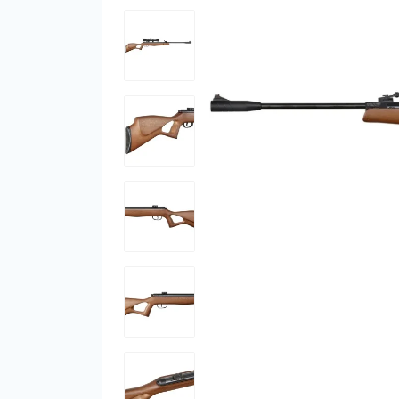
Фут
Кіло
Комп
Запч
Біот
Кем