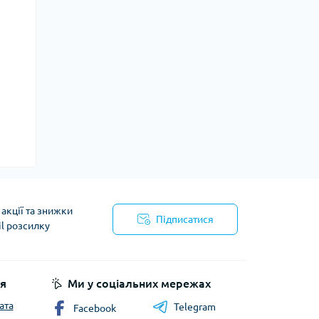
акції та знижки
Підписатися
il розсилку
йності
я
Ми у соціальних мережах
ата
Telegram
Facebook