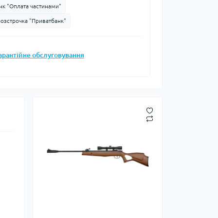
нк "Оплата частинами"
Запальнички
розстрочка "Приватбанк"
Кресала
анки, чайники,
Сухе пальне
Штормові сірники
арантійне обслуговування
судочки
суари
ду
ки
ади
и, стакани
Снігоступи
Лавинне спорядження