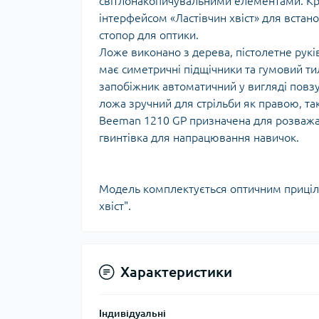
світлонакопичувальними елементами. Крім
Тур
інтерфейсом «Ластівчин хвіст» для встан
стопор для оптики.
Ложе виконано з дерева, пістолетне рукі
має симетричні підщічники та гумовий ти
запобіжник автоматичний у вигляді повзу
ложа зручний для стрільби як правою, так
Beeman 1210 GP призначена для розважал
гвинтівка для напрацювання навичок.
Модель комплектується оптичним приціло
хвіст".
Характеристики
Індивідуальні