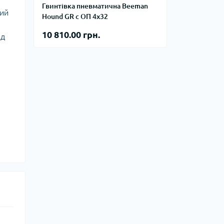
тупи
Гвинтівка пневматична Beeman
ний
Hound GR c ОП 4х32
е спорядження
10 810.00 грн.
ад
тузок
Баули
Валізи
Гаманці
Дорожні сумки
Замки та аксесуари для валіз
Косметички
Органайзери
Поясні сумки
Сумки на кермо
Сумки на плече
Шопери
Мішки для речей