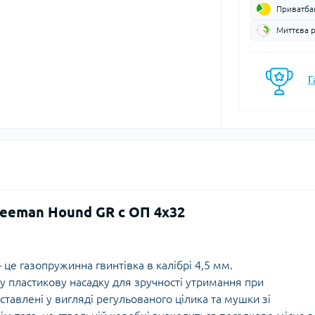
Приватба
моси
Кавоварки
Газові балони
Миттєва 
мочашки
Казанки
Газові пальники
мопляшки
Каструлі, каз
Газові різаки
кавоварки
астини та аксесуари для
Г
Мультипаливні пальники
мопосуду
Контейнери, 
Системи приготування їжі
Кухонні аксе
Спиртові пальники
Миски
Запчастини, аксесуари,
Набори посу
комплектуючі до пальників
Обробні дош
та балонів
Сковорідки
Столові прил
Чайники
eeman Hound GR c ОП 4х32
Чашки, кружк
це газопружинна гвинтівка в калібрі 4,5 мм.
ну пластикову насадку для зручності утримання при
єнічні засоби
Блок-ролики
тавлені у вигляді регульованого цілика та мушки зі
ляд за шкірою та
Гаки
цезахисні засоби