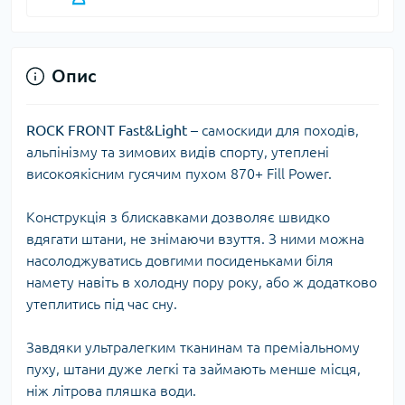
Опис
ROCK FRONT Fast&Light
– самоскиди для походів,
альпінізму та зимових видів спорту, утеплені
високоякісним гусячим пухом 870+ Fill Power.
Конструкція з блискавками дозволяє швидко
вдягати штани, не знімаючи взуття. З ними можна
насолоджуватись довгими посиденьками біля
намету навіть в холодну пору року, або ж додатково
утеплитись під час сну.
Завдяки ультралегким тканинам та преміальному
пуху, штани дуже легкі та займають менше місця,
ніж літрова пляшка води.