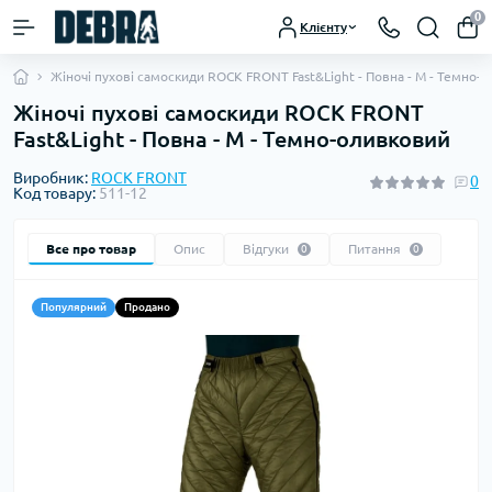
0
Клієнту
Жіночі пухові самоскиди ROCK FRONT Fast&Light - Повна - M - Темно-
Жіночі пухові самоскиди ROCK FRONT
Fast&Light - Повна - M - Темно-оливковий
Виробник:
ROCK FRONT
0
Код товару:
511-12
Все про товар
Опис
Відгуки
Питання
0
0
Популярний
Продано