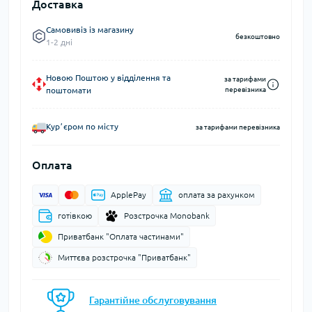
Доставка
Самовивіз із магазину
безкоштовно
1-2 дні
Новою Поштою у відділення та
за тарифами
поштомати
перевізника
Курʼєром по місту
за тарифами перевізника
Оплата
ApplePay
оплата за рахунком
готівкою
Розстрочка Monobank
Приватбанк "Оплата частинами"
Миттєва розстрочка "Приватбанк"
Гарантійне обслуговування