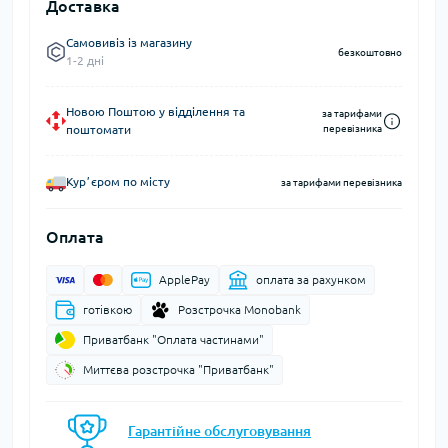
Доставка
Самовивіз із магазину
безкоштовно
1-2 дні
Новою Поштою у відділення та
за тарифами
поштомати
перевізника
Курʼєром по місту
за тарифами перевізника
Оплата
ApplePay
оплата за рахунком
готівкою
Розстрочка Monobank
Приватбанк "Оплата частинами"
Миттєва розстрочка "Приватбанк"
Гарантійне обслуговування