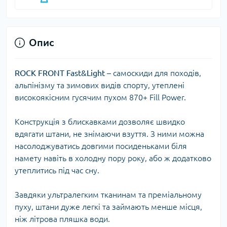
Опис
ROCK FRONT Fast&Light
– самоскиди для походів,
альпінізму та зимових видів спорту, утеплені
високоякісним гусячим пухом 870+ Fill Power.
Конструкція з блискавками дозволяє швидко
вдягати штани, не знімаючи взуття. З ними можна
насолоджуватись довгими посиденьками біля
намету навіть в холодну пору року, або ж додатково
утеплитись під час сну.
Завдяки ультралегким тканинам та преміальному
пуху, штани дуже легкі та займають менше місця,
ніж літрова пляшка води.