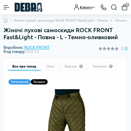
0
Клієнту
Жіночі пухові самоскиди ROCK FRONT Fast&Light - Повна - L - Темно-о
Жіночі пухові самоскиди ROCK FRONT
Fast&Light - Повна - L - Темно-оливковий
Виробник:
ROCK FRONT
0
Код товару:
512-12
Все про товар
Опис
Відгуки
Питання
0
0
Популярний
Продано