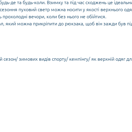
Кішки, льдос
удь-де та будь-коли. Взимку та під час сходжень це ідеальн
истичні рушники
Льодоруби
жсезоння пуховий светр можна носити у якості верхнього одя
Страхувальн
ють прохолодні вечори, коли без нього не обійтися.
Сумки для мо
л, який можна прикріпити до рюкзака, щоб він зажди був пі
й сезон/ зимових видів спорту/ кемпінгу/ як верхній одяг д