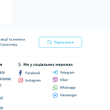
акції та знижки
Підписатися
il розсилку
йності
я
Ми у соціальних мережах
ата
Telegram
Facebook
шукача
Viber
Instagram
т
Whatsapp
Messenger
ої
ок