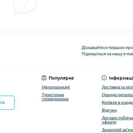
Дізнавайтеся першим про 
Підпишіться на нашу e-ma
Політика конфіденці
Популярне
Інформаці
Металошукачі
Доставка та опл
Туристичне
Оренда метало
спорядження
тів
Купівля в креди
Відгуки
Договір публічн
оферти
Зворотній зв’яз