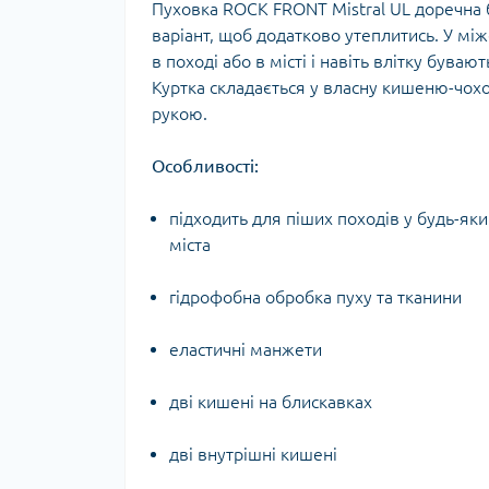
Пуховка ROCK FRONT Mistral UL доречна б
Тур
варіант, щоб додатково утеплитись. У мі
в поході або в місті і навіть влітку бува
Куртка складається у власну кишеню-чохо
рукою.
Особливості:
підходить для піших походів у будь-яки
міста
гідрофобна обробка пуху та тканини
еластичні манжети
дві кишені на блискавках
дві внутрішні кишені