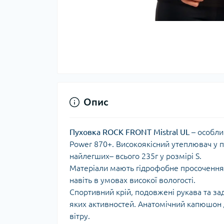
Тер
Тер
Тер
Запч
тер
Опис
Пуховка ROCK FRONT Mistral UL
– особли
Power 870+. Високоякісний утеплювач у п
найлегших– всього 235г у розмірі S.
Матеріали мають гідрофобне просочення,
навіть в умовах високої вологості.
Спортивний крій, подовжені рукава та зад
Гігі
яких активностей. Анатомічний капюшон д
Дог
вітру.
сон