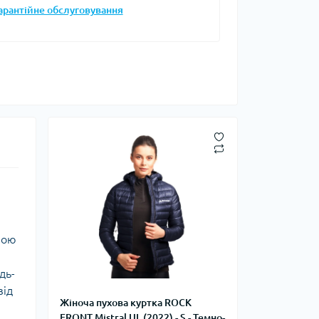
арантійне обслуговування
Запальнички
Кресала
анки, чайники,
Сухе пальне
Штормові сірники
судочки
суари
ду
ки
ади
и, стакани
ною
дь-
Снігоступи
від
Жіноча пухова куртка ROCK
Лавинне спорядження
FRONT Mistral UL (2022) - S - Темно-