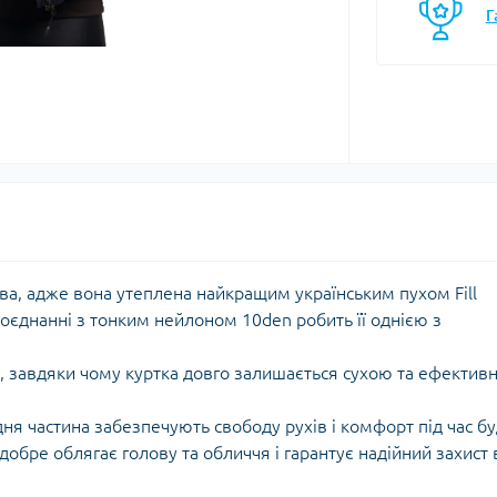
Г
моси
Кавоварки
Газові балони
мочашки
Казанки
Газові пальники
мопляшки
Каструлі, каз
Газові різаки
кавоварки
астини та аксесуари для
Мультипаливні пальники
мопосуду
Контейнери, 
Системи приготування їжі
Кухонні аксе
Спиртові пальники
Миски
Запчастини, аксесуари,
Набори посу
комплектуючі до пальників
Обробні дош
та балонів
Сковорідки
ва, адже вона утеплена найкращим українським пухом Fill
Столові прил
оєднанні з тонким нейлоном 10den робить її однією з
Чайники
Чашки, кружк
 завдяки чому куртка довго залишається сухою та ефектив
ня частина забезпечують свободу рухів і комфорт під час бу
єнічні засоби
Блок-ролики
обре облягає голову та обличчя і гарантує надійний захист 
ляд за шкірою та
Гаки
цезахисні засоби