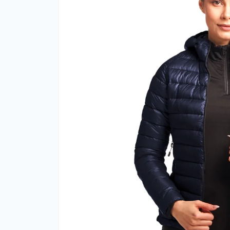
Фут
Кіло
Комп
Запч
Біот
Кем