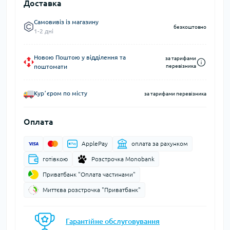
Доставка
Самовивіз із магазину
безкоштовно
1-2 дні
Новою Поштою у відділення та
за тарифами
поштомати
перевізника
Курʼєром по місту
за тарифами перевізника
Оплата
ApplePay
оплата за рахунком
готівкою
Розстрочка Monobank
Приватбанк "Оплата частинами"
Миттєва розстрочка "Приватбанк"
Гарантійне обслуговування