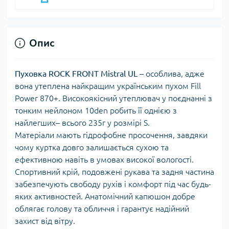
Опис
Пуховка ROCK FRONT Mistral UL
– особлива, адже
вона утеплена найкращим українським пухом Fill
Power 870+. Високоякісний утеплювач у поєднанні з
тонким нейлоном 10den робить її однією з
найлегших– всього 235г у розмірі S.
Матеріали мають гідрофобне просочення, завдяки
чому куртка довго залишається сухою та
ефективною навіть в умовах високої вологості.
Спортивний крій, подовжені рукава та задня частина
забезпечують свободу рухів і комфорт під час будь-
яких активностей. Анатомічний капюшон добре
облягає голову та обличчя і гарантує надійний
захист від вітру.