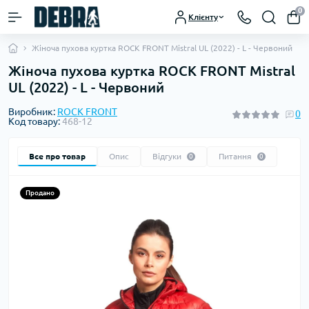
0
Клієнту
Жіноча пухова куртка ROCK FRONT Mistral UL (2022) - L - Червоний
Жіноча пухова куртка ROCK FRONT Mistral
UL (2022) - L - Червоний
Виробник:
ROCK FRONT
0
Код товару:
468-12
Все про товар
Опис
Відгуки
Питання
0
0
Продано