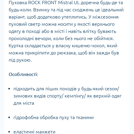
Пуховка ROCK FRONT Mistral UL доречна будь-де та
будь-коли. Взимку та під час сходжень це ідеальний
варіант, щоб додатково утеплитись. У міжсезоння
пуховий светр можна носити у якості верхнього
одягу в поході або в місті і навіть влітку бувають
прохолодні вечори, коли без нього не обійтися.
Куртка складається у власну кишеню-чохол, який
можна прикріпити до рюкзака, щоб він зажди був
під рукою.
Особливості:
підходить для піших походів у будь-який сезон/
зимових видів спорту/ кемпінгу/ як верхній одяг
для міста
гідрофобна обробка пуху та тканини
еластичні манжети