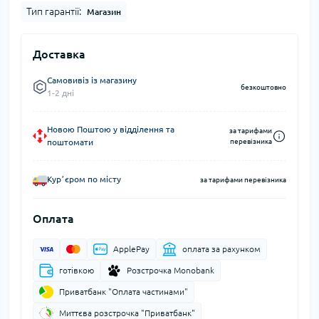
Тип гарантії:
Магазин
Доставка
Самовивіз із магазину
безкоштовно
1-2 дні
Новою Поштою у відділення та
за тарифами
поштомати
перевізника
Курʼєром по місту
за тарифами перевізника
Оплата
ApplePay
оплата за рахунком
готівкою
Розстрочка Monobank
Приватбанк "Оплата частинами"
Миттєва розстрочка "Приватбанк"