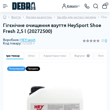
0
Клієнту
Взуття
Догляд за взуттям
Засоби для чистки і догляду
Гігєні
Гігєнічне очищення взуття HeySport Shoe
Fresh 2,5 l (20272500)
Виробник:
HEY-sport
0
Код товару:
12520-1
Все про товар
Опис
Характеристики
Відгуки
Питання
0
Популярний
Продано