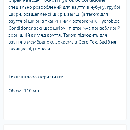
Cпрей на водній основі
Hydrobloc Conditioner
спеціально розроблений для взуття з нубуку, грубої
шкіри, розщепленої шкіри, замші (а також для
взуття зі шкіри з тканинними вставками).
Hydrobloc
Conditioner
захищає шкіру і підтримує привабливий
зовнішній вигляд взуття. Також підходить для
взуття з мембраною, зокрема з
Gore-Tex
. Засіб
не
захищає від вологи.
Технічні характеристики:
Об'єм: 110 мл