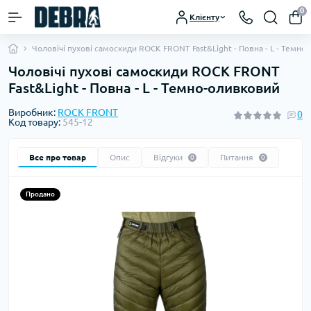
0
Клієнту
Чоловічі пухові самоскиди ROCK FRONT Fast&Light - Повна - L - Темно
Чоловічі пухові самоскиди ROCK FRONT
Fast&Light - Повна - L - Темно-оливковий
Виробник:
ROCK FRONT
0
Код товару:
545-12
Все про товар
Опис
Відгуки
Питання
0
0
Продано