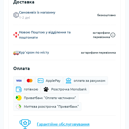
Доставка
Самовивіз із магазину
безкоштовно
1-2 дні
Новою Поштою у відділення та
за тарифами
поштомати
перевізника
Курʼєром по місту
за тарифами перевізника
Оплата
ApplePay
оплата за рахунком
готівкою
Розстрочка Monobank
Приватбанк "Оплата частинами"
Миттєва розстрочка "Приватбанк"
Гарантійне обслуговування