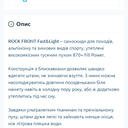
Опис
ROCK FRONT Fast&Light
– самоскиди для походів,
альпінізму та зимових видів спорту, утеплені
високоякісним гусячим пухом 870+ Fill Power.
Конструкція з блискавками дозволяє швидко
вдягати штани, не знімаючи взуття. З ними можна
насолоджуватись довгими посиденьками біля
намету навіть в холодну пору року, або ж додатково
утеплитись під час сну.
Завдяки ультралегким тканинам та преміальному
пуху, штани дуже легкі та займають менше місця,
ніж літрова пляшка води.