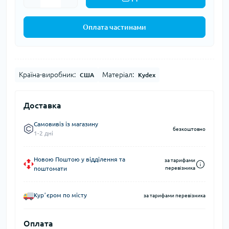
Оплата частинами
Країна-виробник:
Матеріал:
США
Kydex
Доставка
Самовивіз із магазину
безкоштовно
1-2 дні
Новою Поштою у відділення та
за тарифами
поштомати
перевізника
Курʼєром по місту
за тарифами перевізника
Оплата