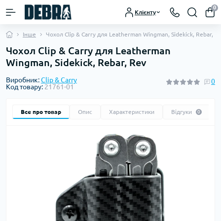
0
Клієнту
Інше
Чохол Clip & Carry для Leatherman Wingman, Sidekick, Rebar, R
Чохол Clip & Carry для Leatherman
Wingman, Sidekick, Rebar, Rev
Виробник:
Clip & Carry
0
Код товару:
21761-01
Все про товар
Опис
Характеристики
Відгуки
0