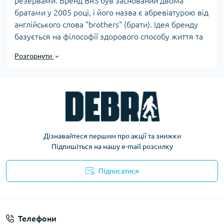
резервами. Бренд BRS був заснований двома
братами у 2005 році, і його назва є абревіатурою від
англійського слова "brothers" (брати). Ідея бренду
базується на філософії здорового способу життя та
активного відпочинку на природі. Основними
Розгорнути
напрямками діяльності компанії є газові пальники,
набори посуду та туристичні меблі.
BRS володіє передовими технічними ресурсами,
виробничими потужностями та випробувальним
Дізнавайтеся першим про акції та знижки
обладнанням, що дозволяє швидко адаптуватися до
Підпишіться на нашу e-mail розсилку
змін на ринку. Завдяки високій якості розробки
інноваційних товарів, бренд швидко завоював
Підписатися
ринок, накопичивши понад 1000 місцевих
дистриб'юторів і величезну мережу продажів на
Політика конфіденційності
міжнародному рівні.
Телефони