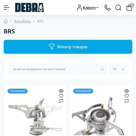
0
Клієнту
Виробник
BRS
BRS
Фільтр товарів
Популярний
Популярний