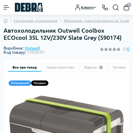
0
Клієнту
Кемпінгове спорядження
Зберігання, транспортування їжі та напо
Автохолодильник Outwell Coolbox
ECOcool 35L 12V/230V Slate Grey (590174)
Виробник:
Outwell
0
Код товару:
11030-07
Все про товар
Характеристики
Відгуки
Питання
0
0
Популярний
Продано