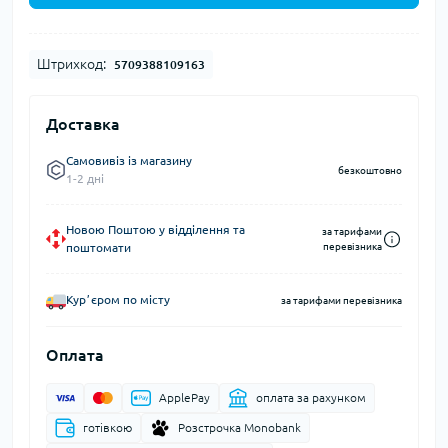
Штрихкод:
5709388109163
Доставка
Самовивіз із магазину
безкоштовно
1-2 дні
Новою Поштою у відділення та
за тарифами
поштомати
перевізника
Курʼєром по місту
за тарифами перевізника
Оплата
ApplePay
оплата за рахунком
готівкою
Розстрочка Monobank