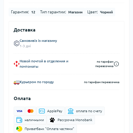
Гарантия:
Тип гарантии:
Цвет:
12
Магазин
Чорний
Доставка
Самовивіз із магазину
1-3 дні
Новой почтой в отделения и
по тарифам
почтоматы
перевозчика
Курьером по городу
по тарифам перевозчика
Оплата
ApplePay
оплата по счету
наличными
Рассрочка Monobank
Приватбанк "Оплата частями"