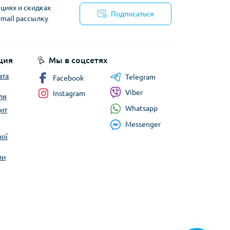
ступы
Лавинное снаряжение
циях и скидках
Подписаться
-mail рассылку
циальности
е снаряжение
еревок
ция
Мы в соцсетях
ата
Telegram
Facebook
Viber
Instagram
ля
Баулы
Whatsapp
ит
Дорожные сумки
Замки и аксессуары для
Messenger
чемоданов
ної
Косметички
ми
Кошельки
Органайзеры
Поясные сумки
Сумки на плечо
Сумки на руль
Чемоданы