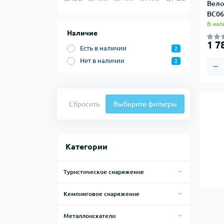
тер
Вело
Ком
BC0
Акк
В нал
теп
Наличие
Тер
1 7
Есть в наличии
2
Тер
Фут
Нет в наличии
2
Кол
Ком
Запч
Сбросить
Выберите фильтры
Био
Кем
Категории
Туристическое снаряжение
Гамаки
Кемпинговое снаряжение
Рюкзаки
Баллоны газовые
Рюкзаки для походов
Металлоискатели
Спальные мешки
Емкости для воды