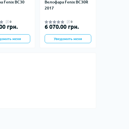
а Fenix BC30
Велофара Fenix BC30R
окотники
Наборы посуды
2017
кемпинговые
Чайники кемпинговые
0
0
Туристические газовые
00 грн.
6 070.00 грн.
Химические грелки
плиты
да
Электрические грелки
домить меня
Уведомить меня
а
Компасы
Чехлы для карт
итьевые
 воды
атели воды