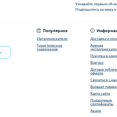
истические полотенца
Кошки, льдо
Узнавайте первым об ак
Подпишитесь на нашу e
 за кожей и
Крюки
нцезащитные средства
Ледорубы
Политика конфиден
Страховочно
Сумки для в
Популярное
Информа
Металлоискатели
Доставка и опл
Туристическое
Аренда
снаряжение
металлоискате
ы
Покупка в кред
Відгуки
Договір публіч
оферти
Связаться с на
Возврат товара
Карта сайта
Подарочные
сертификаты
Акции