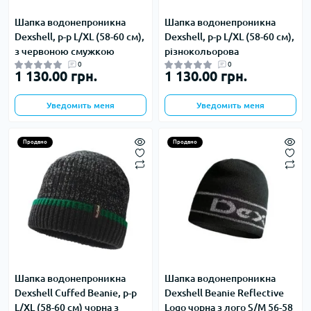
Шапка водонепроникна
Шапка водонепроникна
Dexshell, р-р L/XL (58-60 см),
Dexshell, р-р L/XL (58-60 см),
з червоною смужкою
різнокольорова
0
0
1 130.00 грн.
1 130.00 грн.
Уведомить меня
Уведомить меня
Продано
Продано
Шапка водонепроникна
Шапка водонепроникна
Dexshell Cuffed Beanie, р-р
Dexshell Beanie Reflective
L/XL (58-60 см) чорна з
Logo чорна з лого S/M 56-58