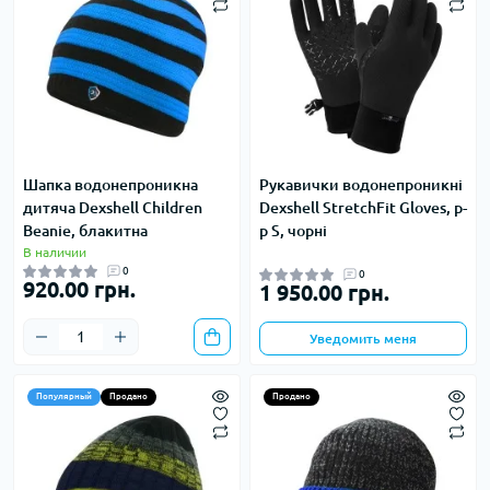
Шапка водонепроникна
Рукавички водонепроникні
дитяча Dexshell Children
Dexshell StretchFit Gloves, р-
Beanie, блакитна
р S, чорні
В наличии
0
0
920.00 грн.
1 950.00 грн.
Уведомить меня
Популярный
Продано
Продано