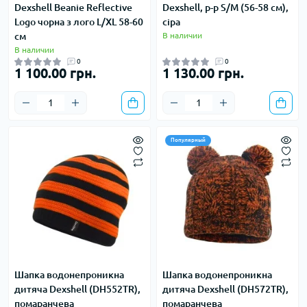
Dexshell Beanie Reflective
Dexshell, р-р S/M (56-58 см),
Logo чорна з лого L/XL 58-60
сіра
см
В наличии
В наличии
0
0
1 100.00 грн.
1 130.00 грн.
Популярный
Шапка водонепроникна
Шапка водонепроникна
дитяча Dexshell (DH552TR),
дитяча Dexshell (DH572TR),
помаранчева
помаранчева