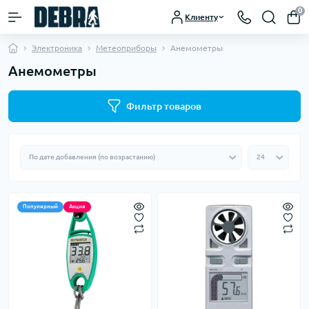
0
Клиенту
Электроника
Метеоприборы
Анемометры
Анемометры
Фильтр товаров
Популярный
Акция