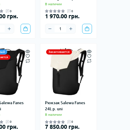
ступы
Лавинное снаряжение
и
В наличии
0
0
00 грн.
1 970.00 грн.
е снаряжение
еревок
ный
Заканчивается
Баулы
ается
Дорожные сумки
Замки и аксессуары для
чемоданов
Косметички
Кошельки
Органайзеры
Salewa Fanes
Рюкзак Salewa Fanes
Поясные сумки
i
24L р. uni
Сумки на плечо
и
В наличии
Сумки на руль
0
0
00 грн.
7 850.00 грн.
Чемоданы