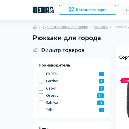
Каталог товарів
Туристическое снаряжение
Рюкзаки
Рюкзаки 
Рюкзаки для города
Скл
Фильтр товаров
Нож
кли
Сор
Кух
Производитель
Кол
EXPED
8
Акс
Пала
Ferrino
Акц
4
Ком
Gabol
8
Osprey
84
Вкл
Salewa
21
меш
Tribe
5
Бев
Под
Авт
Оде
Цена