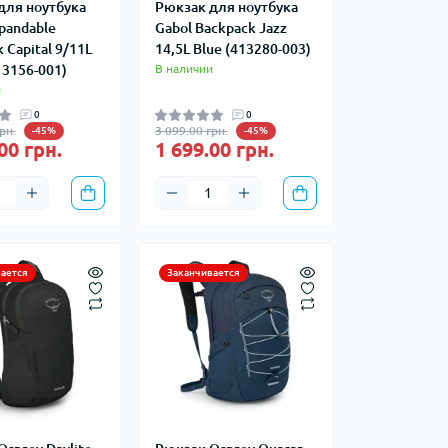
для ноутбука
Рюкзак для ноутбука
окотники
Наборы посуды
pandable
Gabol Backpack Jazz
кемпинговые
 Capital 9/11L
14,5L Blue (413280-003)
Чайники кемпинговые
13156-001)
В наличии
Туристические газовые
и
Химические грелки
плиты
0
0
да
Электрические грелки
рн.
3 099.00 грн.
-45%
-45%
а
00 грн.
1 699.00 грн.
ается
Заканчивается
Компасы
Чехлы для карт
итьевые
 воды
атели воды