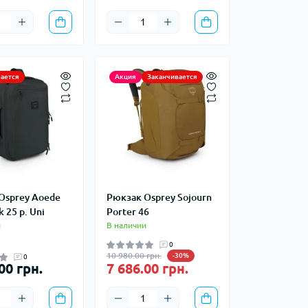
Шоперы
Мешки для вещей
Сумки хозяйственные
ается
Акция
Заканчивается
Osprey Aoede
Рюкзак Osprey Sojourn
k 25 р. Uni
Porter 46
и
В наличии
0
10 980.00 грн.
-30%
0
00 грн.
7 686.00 грн.