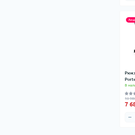
Сумки на плечо
Сумки на руль
Акц
Чемоданы
Шоперы
Мешки для вещей
Сумки хозяйственные
Рюкз
Port
В нал
10 98
7 6