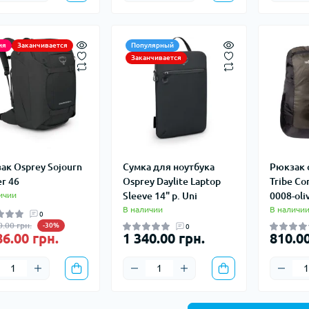
ия
Заканчивается
Популярный
Заканчивается
ак Osprey Sojourn
Сумка для ноутбука
Рюкзак 
er 46
Osprey Daylite Laptop
Tribe Co
ичии
Sleeve 14" р. Uni
0008-oli
В наличии
В наличи
0
0.00 грн.
-30%
0
86.00 грн.
1 340.00 грн.
810.00