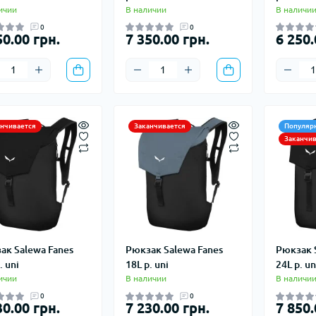
истические полотенца
Кошки, льдо
ичии
В наличии
В наличи
 за кожей и
Крюки
0
0
50.00 грн.
7 350.00 грн.
6 250.
нцезащитные средства
Ледорубы
Страховочно
Сумки для в
анчивается
Заканчивается
Популяр
Заканчив
ак Salewa Fanes
Рюкзак Salewa Fanes
Рюкзак 
. uni
18L р. uni
24L р. un
ичии
В наличии
В наличи
0
0
30.00 грн.
7 230.00 грн.
7 850.