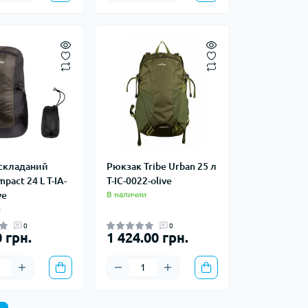
складаний
Рюкзак Tribe Urban 25 л
mpact 24 L T-IA-
T-IC-0022-olive
ve
В наличии
и
0
0
 грн.
1 424.00 грн.