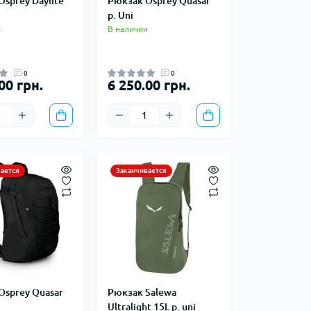
sprey Daylite
Рюкзак Osprey Quasar
р. Uni
и
В наличии
телки, чайники,
Зажигалки
Кресла
0
0
судочки
Сухое горючее
00 грн.
6 250.00 грн.
Штормовые спички
сессуары
ды
ается
Заканчивается
 доски
иборы
и, стаканы
Osprey Quasar
Рюкзак Salewa
Снегоступы
Ultralight 15L р. uni