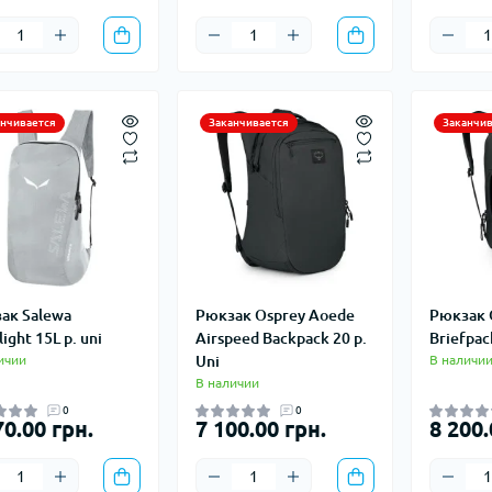
анчивается
Заканчивается
Заканчив
ак Salewa
Рюкзак Osprey Aoede
Рюкзак 
light 15L р. uni
Airspeed Backpack 20 р.
Briefpac
ичии
Uni
В наличи
В наличии
0
0
70.00 грн.
7 100.00 грн.
8 200.