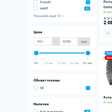
тер
Pict
Franchi
1
Ком
Unite
Акк
HART
37
В нал
теп
Показать еще 12
Тер
2 0
Тер
Фут
Цена
Кол
Ком
-
грн.
Запч
Поп
Био
Зак
Кем
161
1,2 тыс.
2,2 тыс.
3,2 тыс.
4,2 тыс.
Обхват головы
58
1
Кепк
В нал
Наличие
Есть в наличии
39