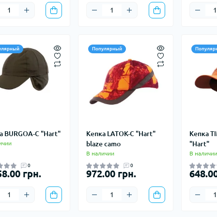
истические полотенца
Кошки, льдо
 за кожей и
Крюки
нцезащитные средства
Ледорубы
Страховочно
улярный
Популярный
Популяр
Сумки для в
а BURGOA-C "Hart"
Кепка LATOK-C "Hart"
Кепка T
ичии
blaze camo
"Hart"
В наличии
В наличи
0
0
58.00 грн.
972.00 грн.
648.00