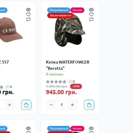
Шоперы
ный
Популярный
Акция
Мешки для вещей
Заканчивается
Сумки хозяйственные
Z 557
Кепка WATERFOWLER
и
"Beretta"
В наличии
0
1 890.00 грн.
-50%
0
 грн.
945.00 грн.
ный
Популярный
Акция