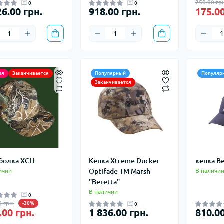
250.00 грн
0
0
26.00 грн.
918.00 грн.
175.00
мосы
Кастрюли, ко
Газовые баллоны
кофеварки
мочашки
Газовые горелки
Контейнеры, 
мобутылки
Газовые резаки
Котелки
части и аксессуары для
ия
Заканчивается
Популярный
Популяр
Мультитопливные горелки
мопосуда
Кофеварки
Заканчивается
Системы приготовления
Кухонные ак
пищи
Миски
Спиртные горелки
Наборы посу
Запчасти, аксессуары,
Разделочные
комплектующие к горелкам
Сковородки
и баллонам
Столовые пр
болка ХСН
Кепка Xtreme Ducker
кепка Be
Чайники
ичии
Optifade TM Marsh
В наличи
Чашки, кружк
"Beretta"
В наличии
0
0 грн.
-30%
0
.00 грн.
1 836.00 грн.
810.00
иенические средства
Блок-ролики