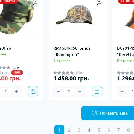
анчивается
Заканчив
а Літо
RM1504-950 Кепка
BC791-1
ичии
''Remington''
"Beretta
В наличии
В наличи
0
0 грн.
-40%
0
.00 грн.
1 458.00 грн.
1 296.
Показать еще
1
2
3
4
5
6
7
8