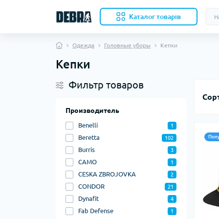
Каталог товарів
Одежда
Головные уборы
Кепки
Кепки
Скл
Фильтр товаров
Нож
кли
Сор
Кух
Производитель
Кол
Benelli
1
Акс
Пала
Beretta
Поп
102
Ком
Burris
3
CAMO
1
Вкл
CESKA ZBROJOVKA
2
меш
CONDOR
21
Бев
Dynafit
4
Под
Fab Defense
Авт
1
Оде