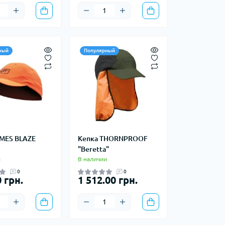
ступы
Лавинное снаряжение
е снаряжение
ный
Популярный
еревок
Баулы
Дорожные сумки
Замки и аксессуары для
чемоданов
IMES BLAZE
Кепка THORNPROOF
Косметички
"Beretta"
Кошельки
и
В наличии
Органайзеры
0
0
 грн.
1 512.00 грн.
Поясные сумки
Сумки на плечо
Сумки на руль
Чемоданы