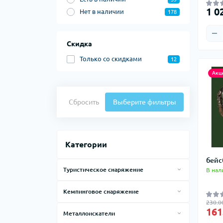
1 0
Нет в наличии
178
Тер
Скидка
Тер
Тер
Только со cкидками
12
Зап
Акц
тер
Сбросить
Выберите фильтры
Категории
бейс
Туристическое снаряжение
В нал
Гамаки
Кемпинговое снаряжение
Рюкзаки
230.0
Баллоны газовые
161
Рюкзаки для походов
Металлоискатели
Спальные мешки
Гиг
Емкости для воды