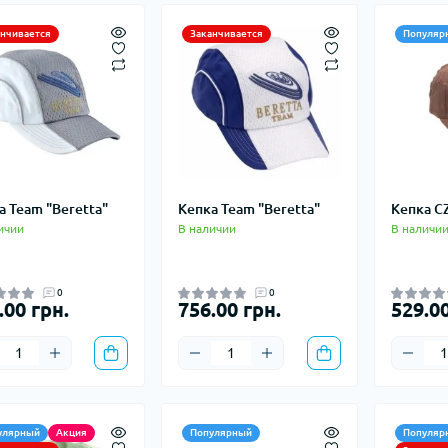
анчивается
Заканчивается
Популяр
а Team "Beretta"
Кепка Team "Beretta"
Кепка C
ичии
В наличии
В наличи
0
0
.00 грн.
756.00 грн.
529.00
улярный
Акция
Популярный
Популяр