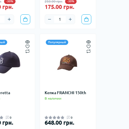
.
250.00 грн.
-30%
-30%
 грн.
175.00 грн.
телки, чайники,
Зажигалки
Кресла
судочки
Сухое горючее
Штормовые спички
ный
Популярный
сессуары
ды
 доски
иборы
retta
Кепка FRANCHI 150th
и
В наличии
и, стаканы
0
0
 грн.
648.00 грн.
Снегоступы