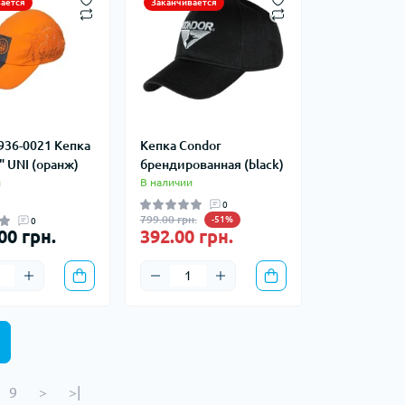
ается
Заканчивается
936-0021 Кепка
Кепка Condor
" UNI (оранж)
брендированная (black)
и
В наличии
0
799.00 грн.
-51%
0
00 грн.
392.00 грн.
9
>
>|