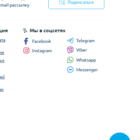
Подписаться
-mail рассылку
циальности
ция
Мы в соцсетях
ата
Telegram
Facebook
Viber
Instagram
ля
Whatsapp
ит
Messenger
ної
ми