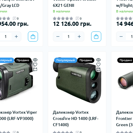
истические полотенца
Кошки, льдо
k/Gray LCD
6X21 GENII
w/Flight
ичии
В наличии
В наличи
 за кожей и
Крюки
нцезащитные средства
Ледорубы
0
0
954.00 грн.
12 126.00 грн.
14 946
Страховочно
Сумки для в
улярный
Продано
Популярный
Продано
Продано
комір Vortex Viper
Далекомір Vortex
Далеком
000 (LRF-VP3000)
Crossfire HD 1400 (LRF-
Frontier
CF1400)
Green (3
0
0