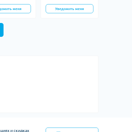
домить меня
Уведомить меня
циях и скидках