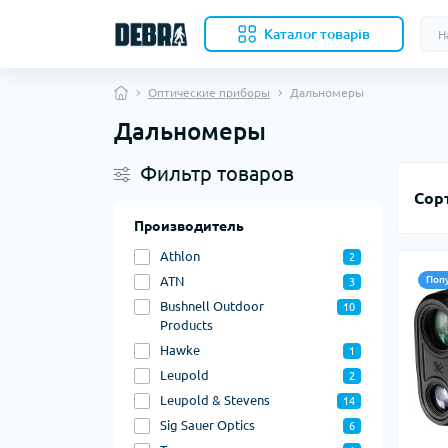
Каталог товарів
Оптические приборы
Дальномеры
Дальномеры
Скл
Фильтр товаров
Нож
кли
Сор
Кух
Производитель
Кол
Athlon
2
Акс
Пала
ATN
Поп
3
Ком
Bushnell Outdoor
10
Products
Вкл
Hawke
1
меш
Leupold
2
Бев
Leupold & Stevens
14
Под
Sig Sauer Optics
6
Авт
Оде