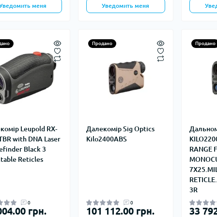
Уведомить меня
Уведомить меня
Уве
дано
Продано
Продано
комір Leupold RX-
Далекомір Sig Optics
Дальном
 TBR with DNA Laser
Kilo2400ABS
KILO220
finder Black 3
RANGE F
table Reticles
MONOC
7X25.MI
RETICLE
3R
0
0
004.00 грн.
101 112.00 грн.
33 792