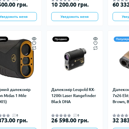
500.00 грн.
10 200.00 грн.
60 332
Уведомить меня
Уведомить меня
Уве
дано
Продано
Популяр
рний далекомір
Далекомір Leupold RX-
Далеком
n Midas 1 Mile
1200i Laser Rangefinder
7x26 Eli
005)
Black DNA
Brown, B
0
0
873.00 грн.
26 598.00 грн.
32 383