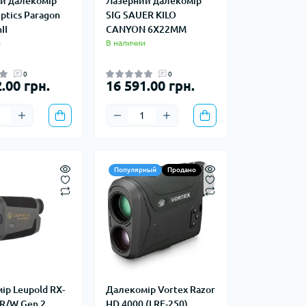
й далекомір
Лазерний далекомір
ptics Paragon
SIG SAUER KILO
II
CANYON 6X22MM
телки, чайники,
Зажигалки
и
В наличии
Кресла
судочки
0
0
Сухое горючее
.00 грн.
16 591.00 грн.
Штормовые спички
сессуары
ды
Популярный
Продано
 доски
иборы
и, стаканы
ір Leupold RX-
Далекомір Vortex Razor
Снегоступы
BR/W Gen 2
HD 4000 (LRF-250)