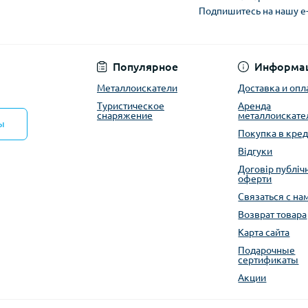
Подпишитесь на нашу e
Политика конфиден
Популярное
Информа
Металлоискатели
Доставка и опл
Туристическое
Аренда
снаряжение
металлоискате
ы
Покупка в кред
Відгуки
Договір публіч
оферти
Связаться с на
Возврат товара
Карта сайта
Подарочные
сертификаты
Акции