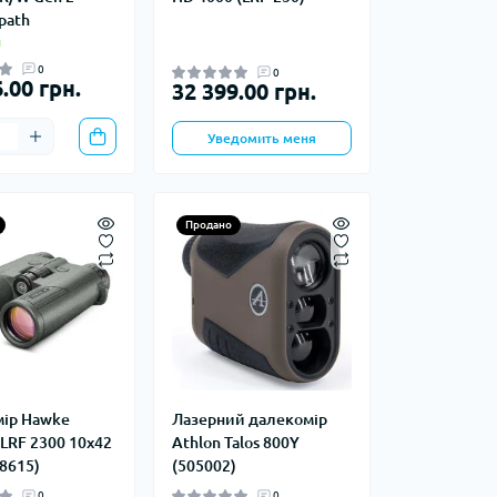
ступы
Лавинное снаряжение
path
и
0
0
.00 грн.
32 399.00 грн.
е снаряжение
еревок
Уведомить меня
Баулы
Продано
Дорожные сумки
Замки и аксессуары для
чемоданов
Косметички
Кошельки
Органайзеры
Поясные сумки
ір Hawke
Лазерний далекомір
Сумки на плечо
 LRF 2300 10x42
Athlon Talos 800Y
Сумки на руль
8615)
(505002)
Чемоданы
0
0