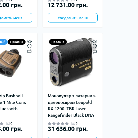
.00 грн.
12 731.00 грн.
Шоперы
Мешки для вещей
домить меня
Уведомить меня
Сумки хозяйственные
ный
Продано
Продано
ір Bushnell
Монокуляр з лазерним
te 1 Mile Conx
далекоміром Leupold
luetooth
RX-1200i TBR Laser
Rangefinder Black DNA
0
0
.00 грн.
31 636.00 грн.