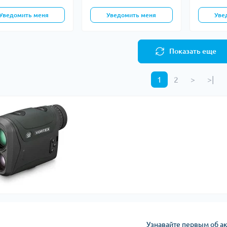
Уведомить меня
Уведомить меня
Уве
Показать еще
1
2
>
>|
Узнавайте первым об ак