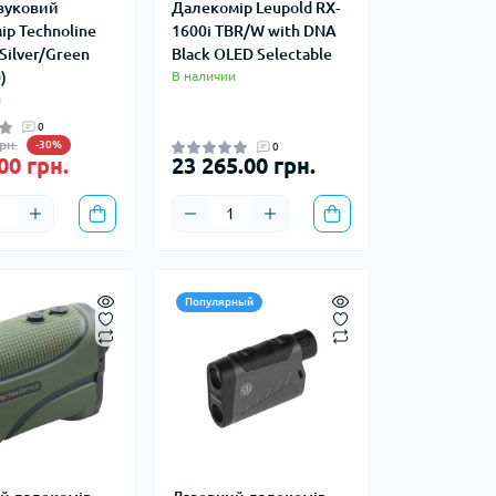
вуковий
Далекомір Leupold RX-
окотники
Наборы посуды
ір Technoline
1600i TBR/W with DNA
кемпинговые
Silver/Green
Black OLED Selectable
Чайники кемпинговые
)
В наличии
Туристические газовые
и
Химические грелки
плиты
0
да
Электрические грелки
рн.
-30%
0
а
00 грн.
23 265.00 грн.
Популярный
Компасы
Чехлы для карт
итьевые
 воды
атели воды