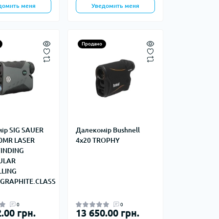
домить меня
Уведомить меня
Продано
ір SIG SAUER
Далекомір Bushnell
0MR LASER
4x20 TROPHY
INDING
ULAR
LLING
.GRAPHITE.CLASS
0
0
.00 грн.
13 650.00 грн.