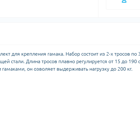
истические полотенца
Кошки, льдо
 за кожей и
Крюки
нцезащитные средства
Ледорубы
Страховочно
Сумки для в
лект для крепления гамака. Набор состоит из 2-х тросов по 
ей стали. Длина тросов плавно регулируется от 15 до 190 
 гамаками, он озволяет выдерживать нагрузку до 200 кг.