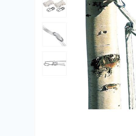
тер
Ком
Акк
теп
Тер
Тер
Фут
Кол
Ком
Запч
Био
Кем