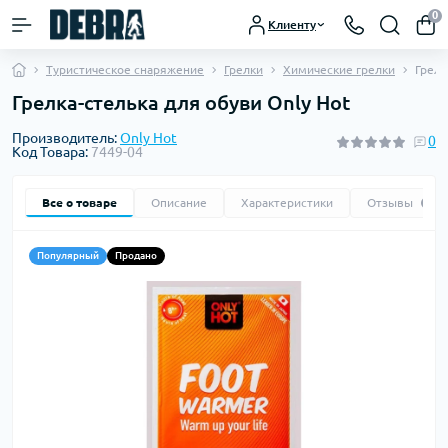
0
Клиенту
Туристическое снаряжение
Грелки
Химические грелки
Грелк
Грелка-стелька для обуви Only Hot
Производитель:
Only Hot
0
Код Товара:
7449-04
Все о товаре
Описание
Характеристики
Отзывы
0
Популярный
Продано