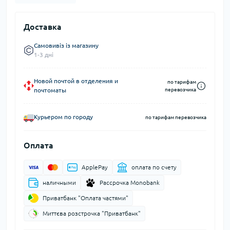
Доставка
Самовивіз із магазину
1-3 дні
Новой почтой в отделения и
по тарифам
почтоматы
перевозчика
Курьером по городу
по тарифам перевозчика
Оплата
ApplePay
оплата по счету
наличными
Рассрочка Monobank
Приватбанк "Оплата частями"
Миттєва розстрочка "Приватбанк"