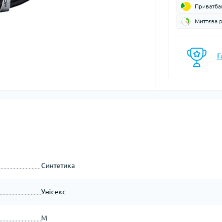
Приватба
Миттєва 
мосы
Кастрюли, ко
Газовые баллоны
кофеварки
мочашки
Газовые горелки
Контейнеры, 
мобутылки
Г
Газовые резаки
Котелки
части и аксессуары для
Мультитопливные горелки
мопосуда
Кофеварки
Системы приготовления
Кухонные ак
пищи
Миски
Спиртные горелки
Наборы посу
Запчасти, аксессуары,
Разделочные
комплектующие к горелкам
Сковородки
и баллонам
Столовые пр
Синтетика
Чайники
Чашки, кружк
Унісекс
иенические средства
Блок-ролики
M