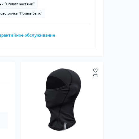
нк "Оплата частями"
розстрочка "Приватбанк"
телки, чайники,
Зажигалки
Кресла
судочки
арантийное обслуживание
Сухое горючее
Штормовые спички
сессуары
ды
 доски
иборы
и, стаканы
Снегоступы