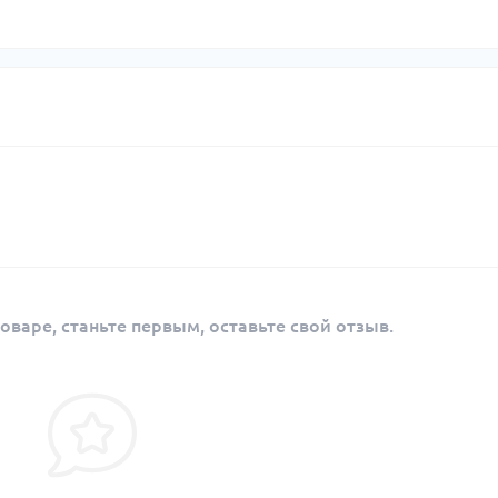
истические полотенца
Кошки, льдо
 за кожей и
Крюки
нцезащитные средства
Ледорубы
Страховочно
Сумки для в
оваре, станьте первым, оставьте свой отзыв.