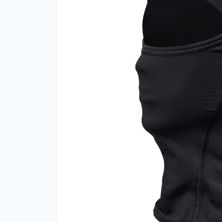
тер
Ком
Акк
теп
Тер
Тер
Фут
Кол
Ком
Запч
Био
Кем