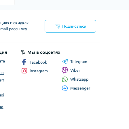
циях и скидках
Подписаться
-mail рассылку
циальности
ция
Мы в соцсетях
ата
Telegram
Facebook
Viber
Instagram
ля
Whatsapp
ит
Messenger
ної
ми