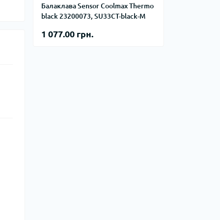
Балаклава Sensor Coolmax Thermo
ступы
Лавинное снаряжение
black 23200073, SU33CT-black-M
1 077.00 грн.
е снаряжение
еревок
Баулы
Дорожные сумки
Замки и аксессуары для
чемоданов
Косметички
Кошельки
Органайзеры
Поясные сумки
Сумки на плечо
Сумки на руль
Чемоданы