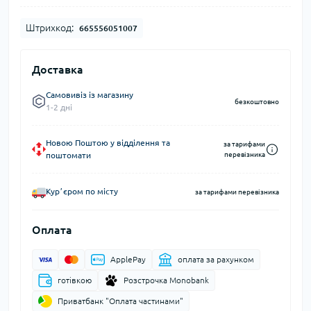
Штрихкод:
665556051007
Доставка
Самовивіз із магазину
безкоштовно
1-2 дні
Новою Поштою у відділення та
за тарифами
поштомати
перевізника
Курʼєром по місту
за тарифами перевізника
Оплата
ApplePay
оплата за рахунком
готівкою
Розстрочка Monobank
Приватбанк "Оплата частинами"