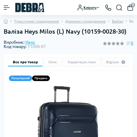
0
Клієнту
Туристичне спорядження
Дорожнє спорядження
Валізи
Валі
Валіза Heys Milos (L) Navy (10159-0028-30)
Виробник:
Heys
0
Код товару:
11008-07
Все про товар
Опис
Характеристики
Відгуки
0
Популярний
Продано