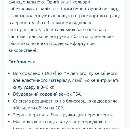
функціональною. Оригінальні кольори
забезпечують валізі не тільки неповторний вигляд,
а також полегшують її пошук на транспортній стрічці
в аеропорту або в багажному відділені
автотранспорту. Легка алюмінієва кнопкова в
системи телескопічної ручки з багатоступеневою
фіксацією по висоті додає комфорту при
використанні.
Особливості:
Виготовлено з Duraflex™ – легкого, дуже міцного,
але еластичного матеріалу, який може витримати
силу удару в 340 кг.
Вбудований кодовий замок TSA.
Система розширення на блискавці, яка дозволяє
збільшити об'єм на 20%.
Зручна верхня та бічна ручки для перенесення.
Має внутрішню підкладку з перегородкою на
блискавці, компресійними ременями з пряжками