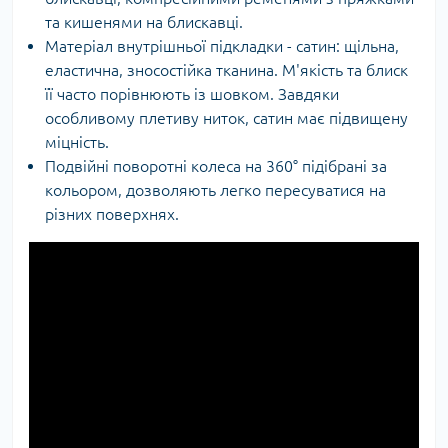
та кишенями на блискавці.
Матеріал внутрішньої підкладки - сатин: щільна,
еластична, зносостійка тканина. М'якість та блиск
її часто порівнюють із шовком. Завдяки
особливому плетиву ниток, сатин має підвищену
міцність.
Подвійні поворотні колеса на 360° підібрані за
кольором, дозволяють легко пересуватися на
різних поверхнях.