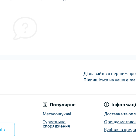
Дізнавайтеся першим про 
Підпишіться на нашу e-ma
Політика конфіденці
Популярне
Інформаці
Металошукачі
Доставка та опл
Туристичне
Оренда метало
спорядження
тів
Купівля в креди