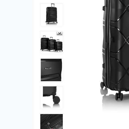
Фут
Кіло
Комп
Запч
Біот
Кем