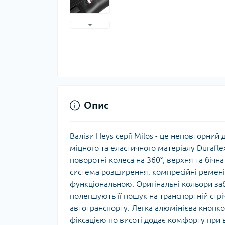
Тер
Тер
Тер
Запч
тер
Опис
Валізи Heys серії Milos - це неповторний 
міцного та еластичного матеріалу Duraflex
поворотні колеса на 360°, верхня та біч
система розширення, компресійні ремені
функціональною. Оригінальні кольори заб
полегшують її пошук на транспортній стрі
Гігі
автотранспорту. Легка алюмінієва кнопко
Дог
фіксацією по висоті додає комфорту при 
сон