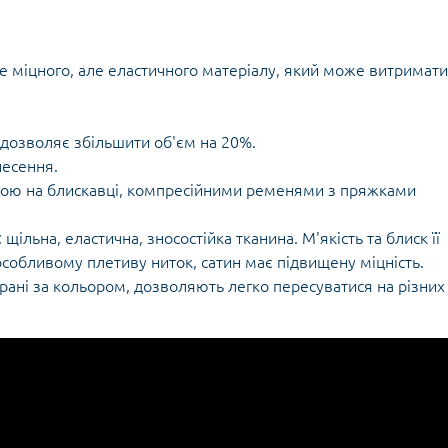
Кішки, льдос
истичні рушники
Льодоруби
Страхувальн
же міцного, але еластичного матеріалу, який може витримати
Сумки для мо
 дозволяє збільшити об'єм на 20%.
несення.
кою на блискавці, компресійними ременями з пряжками
 щільна, еластична, зносостійка тканина. М'якість та блиск її
собливому плетиву ниток, сатин має підвищену міцність.
брані за кольором, дозволяють легко пересуватися на різних