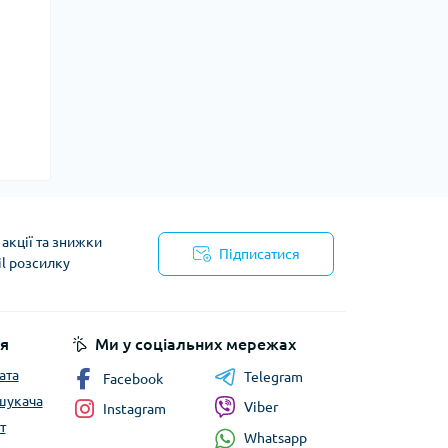
акції та знижки
Підписатися
il розсилку
йності
я
Ми у соціальних мережах
ата
Telegram
Facebook
шукача
Viber
Instagram
т
Whatsapp