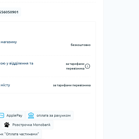
Кавоварки кемпінгові
556050901
а та контейнери
Казанки кемпінгові
Електричні грілки
Набори посуду кемпінгові
Хімічні грілки
Чайники кемпінгові
Туристичні газові плити
 магазину
безкоштовно
ю у відділення та
за тарифами
перевізника
 місту
Компаси
за тарифами перевізника
тні системи
Чохли для карт
води
ApplePay
оплата за рахунком
і води
Розстрочка Monobank
нк "Оплата частинами"