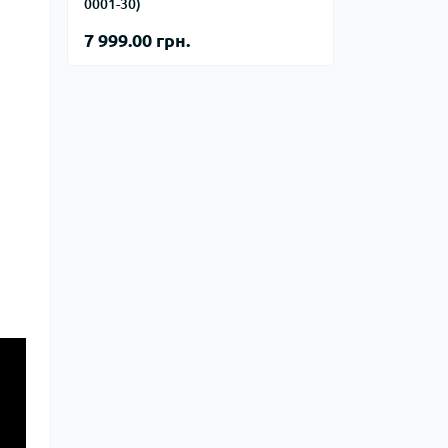
тупи
0001-30)
7 999.00 грн.
е спорядження
тузок
Баули
Валізи
Гаманці
Дорожні сумки
Замки та аксесуари для валіз
Косметички
Органайзери
Поясні сумки
Сумки на кермо
Сумки на плече
Шопери
Мішки для речей