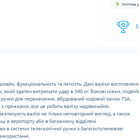
Миттєва 
моси
Кавоварки
Газові балони
мочашки
Казанки
Газові пальники
мопляшки
Каструлі, каз
Г
Газові різаки
кавоварки
астини та аксесуари для
Мультипаливні пальники
мопосуду
Контейнери, 
Системи приготування їжі
Кухонні аксе
Спиртові пальники
Миски
Запчастини, аксесуари,
Набори посу
комплектуючі до пальників
Обробні дош
та балонів
Сковорідки
дизайн, функціональність та легкість. Дані валізи виготовленн
Столові прил
, який здатен витримати удар в 340 кг. Бокові ніжки, подвій
Чайники
на ручки для перенесення, вбудований кодовий замок TSA,
Чашки, кружк
 з пряжками, все це робить валізу надзвичайно
езпечують валізі не тільки неповторний вигляд, а також
чці в аеропорту або в багажному відділені
єнічні засоби
Блок-ролики
ва в системи телескопічної ручки з багатоступеневою
ляд за шкірою та
Гаки
використанні.
цезахисні засоби