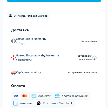
Штрихкод:
665556050185
Доставка
Самовивіз із магазину
безкоштовно
1-2 дні
Новою Поштою у відділення та
за тарифами
поштомати
перевізника
Курʼєром по місту
за тарифами перевізника
Оплата
ApplePay
оплата за рахунком
готівкою
Розстрочка Monobank