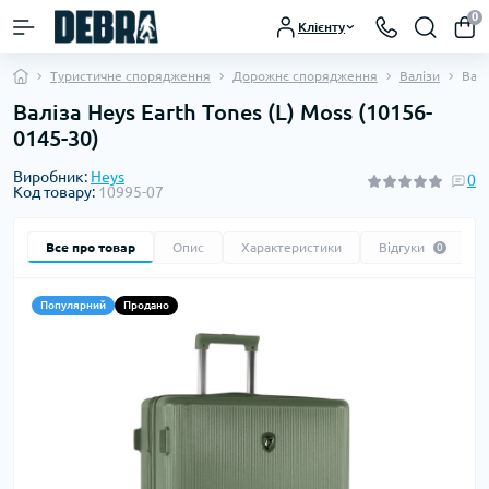
0
Клієнту
Туристичне спорядження
Дорожнє спорядження
Валізи
Валі
Валіза Heys Earth Tones (L) Moss (10156-
0145-30)
Виробник:
Heys
0
Код товару:
10995-07
Все про товар
Опис
Характеристики
Відгуки
0
Популярний
Продано