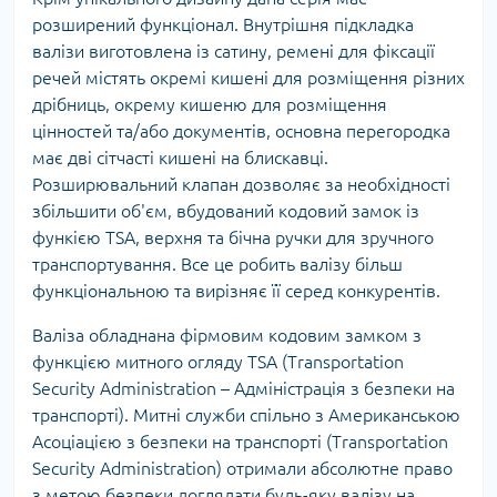
розширений функціонал. Внутрішня підкладка
валізи виготовлена із сатину, ремені для фіксації
речей містять окремі кишені для розміщення різних
дрібниць, окрему кишеню для розміщення
цінностей та/або документів, основна перегородка
має дві сітчасті кишені на блискавці.
Розширювальний клапан дозволяє за необхідності
збільшити об'єм, вбудований кодовий замок із
функією TSA, верхня та бічна ручки для зручного
транспортування. Все це робить валізу більш
функціональною та вирізняє її серед конкурентів.
Валіза обладнана фірмовим кодовим замком з
функцією митного огляду
TSA (Transportation
Security Administration – Адміністрація з безпеки на
транспорті). Митні служби спільно з Американською
Асоціацією з безпеки на транспорті (Transportation
Security Administration) отримали абсолютне право
з метою безпеки доглядати будь-яку валізу на