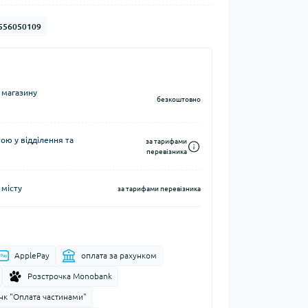
Кавоварки кемпінгові
556050109
а та контейнери
Казанки кемпінгові
Електричні грілки
Набори посуду кемпінгові
Хімічні грілки
Чайники кемпінгові
Туристичні газові плити
 магазину
безкоштовно
ю у відділення та
за тарифами
перевізника
 місту
Компаси
за тарифами перевізника
тні системи
Чохли для карт
води
ApplePay
оплата за рахунком
і води
Розстрочка Monobank
нк "Оплата частинами"