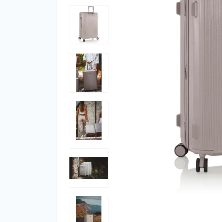
Фут
Кіло
Комп
Запч
Біот
Кем