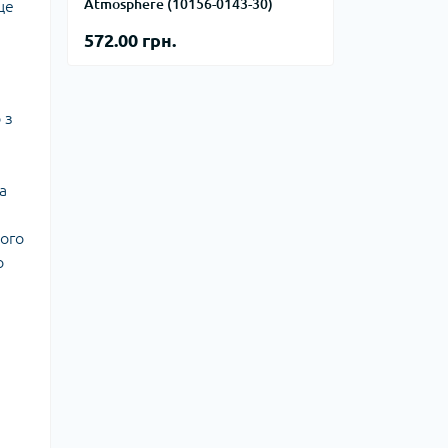
тупи
Atmosphere (10156-0143-30)
це
572.00 грн.
е спорядження
тузок
 з
Баули
Валізи
а
Гаманці
Дорожні сумки
ого
Замки та аксесуари для валіз
о
Косметички
Органайзери
Поясні сумки
Сумки на кермо
Сумки на плече
Шопери
Мішки для речей