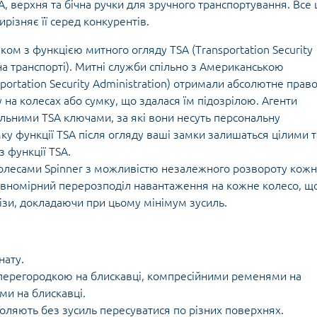
Кішки, льдос
, верхня та бічна ручки для зручного транспортування. Все 
истичні рушники
Льодоруби
різняє її серед конкурентів.
Страхувальн
ком з функцією митного огляду
TSA (Transportation Security
Сумки для мо
 на транспорті). Митні служби спільно з Американською
sportation Security Administration) отримали абсолютне право
 на колесах або сумку, що здалася їм підозрілою. Агенти
альними TSA ключами, за які вони несуть персональну
мку функції TSA після огляду ваші замки залишаться цілими т
 функції TSA.
олесами Spinner з можливістю незалежного розвороту кожн
івномірний перерозподіл навантаження на кожне колесо, щ
лізи, докладаючи при цьому мінімум зусиль.
нату.
з перегородкою на блискавці, компресійними ременями на
ми на блискавці.
воляють без зусиль пересуватися по різних поверхнях.