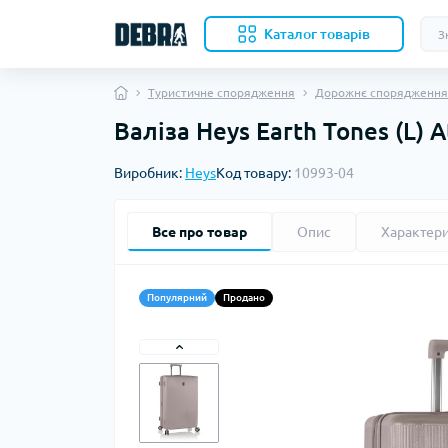
Каталог товарiв
Туристичне спорядження
Дорожнє спорядження
Валіза Heys Earth Tones (L)
Скл
Виробник:
Heys
Код товару:
10993-04
Нож
Кухо
Кол
Все про товар
Опис
Характер
Акс
Ком
Наме
Популярний
Продано
Вкл
Бів
Под
Ков
Ком