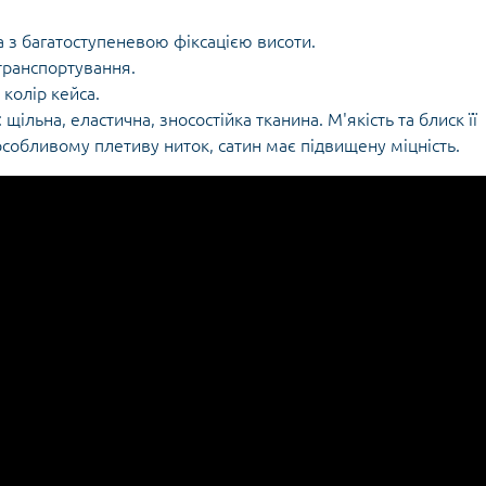
а з багатоступеневою фіксацією висоти.
транспортування.
 колір кейса.
 щільна, еластична, зносостійка тканина. М'якість та блиск її
собливому плетиву ниток, сатин має підвищену міцність.