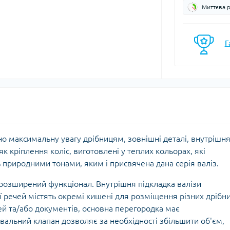
Миттєва 
моси
Кавоварки
Газові балони
мочашки
Казанки
Газові пальники
мопляшки
Каструлі, каз
Г
Газові різаки
кавоварки
астини та аксесуари для
Мультипаливні пальники
мопосуду
Контейнери, 
Системи приготування їжі
Кухонні аксе
Спиртові пальники
Миски
Запчастини, аксесуари,
Набори посу
комплектуючі до пальників
Обробні дош
та балонів
Сковорідки
лено максимальну увагу дрібницям, зовнішні деталі, внутрішн
Столові прил
 як кріплення коліс, виготовлені у теплих кольорах, які
Чайники
природними тонами, яким і присвячена дана серія валіз.
Чашки, кружк
 розширений функціонал. Внутрішня підкладка валізи
ії речей містять окремі кишені для розміщення різних дрібн
єнічні засоби
Блок-ролики
й та/або документів, основна перегородка має
ляд за шкірою та
Гаки
ювальний клапан дозволяє за необхідності збільшити об'єм,
цезахисні засоби