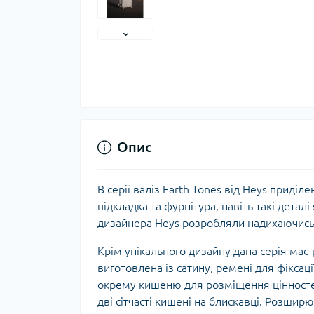
Тер
Тер
Тер
Запч
тер
Опис
В серії валіз Earth Tones від Heys приді
підкладка та фурнітура, навіть такі деталі
дизайнера Heys розробляли надихаючись 
Крім унікального дизайну дана серія має
виготовлена із сатину, ремені для фіксац
Гігі
окрему кишеню для розміщення цінносте
Дог
дві сітчасті кишені на блискавці. Розшир
сон