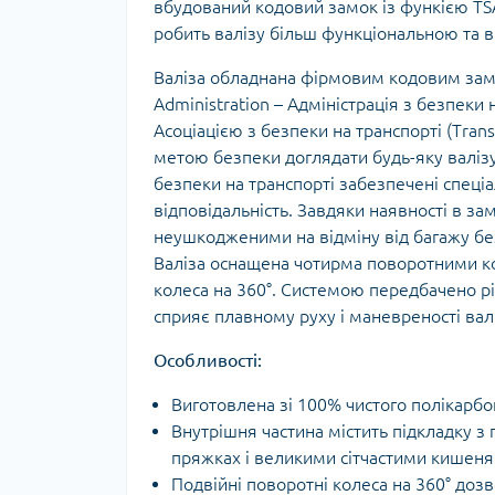
вбудований кодовий замок із функією TSA
Тур
робить валізу більш функціональною та ви
Валіза обладнана фірмовим кодовим зам
Administration – Адміністрація з безпеки
Асоціацією з безпеки на транспорті (Tran
метою безпеки доглядати будь-яку валізу
безпеки на транспорті забезпечені спеці
відповідальність. Завдяки наявності в за
неушкодженими на відміну від багажу без
Валіза оснащена чотирма поворотними к
колеса на 360°. Системою передбачено р
сприяє плавному руху і маневреності ва
Особливості:
Виготовлена зі 100% чистого полікарбо
Внутрішня частина містить підкладку 
пряжках і великими сітчастими кишеня
Подвійні поворотні колеса на 360° доз