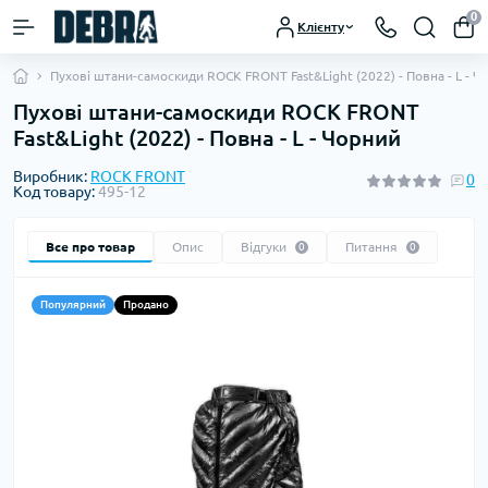
0
Клієнту
Пухові штани-самоскиди ROCK FRONT Fast&Light (2022) - Повна - L - Ч
Пухові штани-самоскиди ROCK FRONT
Fast&Light (2022) - Повна - L - Чорний
Виробник:
ROCK FRONT
0
Код товару:
495-12
Все про товар
Опис
Відгуки
Питання
0
0
Популярний
Продано