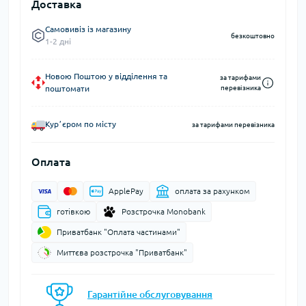
Доставка
Самовивіз із магазину
безкоштовно
1-2 дні
Новою Поштою у відділення та
за тарифами
поштомати
перевізника
Курʼєром по місту
за тарифами перевізника
Оплата
ApplePay
оплата за рахунком
готівкою
Розстрочка Monobank
Приватбанк "Оплата частинами"
Миттєва розстрочка "Приватбанк"
Гарантійне обслуговування