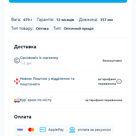
Вага:
Гарантія:
Довжина:
670 г
12 місяців
357 мм
Тип товару:
Тип:
Оптика
Оптичний приціл
Доставка
Самовивіз із магазину
безкоштовно
1-2 дні
Новою Поштою у відділення та
за тарифами
поштомати
перевізника
Курʼєром по місту
за тарифами перевізника
Оплата
ApplePay
оплата за рахунком