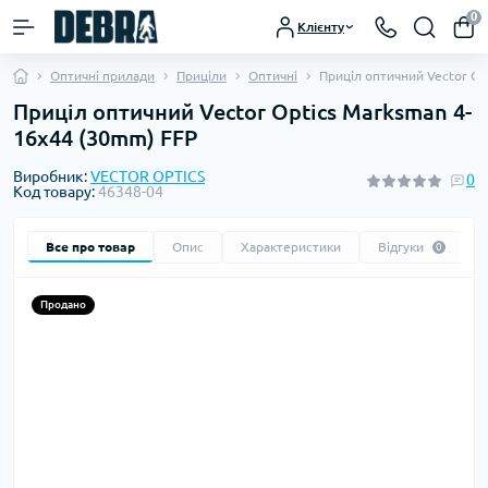
0
Клієнту
Оптичні прилади
Приціли
Оптичні
Приціл оптичний Vector Op
Приціл оптичний Vector Optics Marksman 4-
16x44 (30mm) FFP
Виробник:
VECTOR OPTICS
0
Код товару:
46348-04
Все про товар
Опис
Характеристики
Відгуки
0
Продано