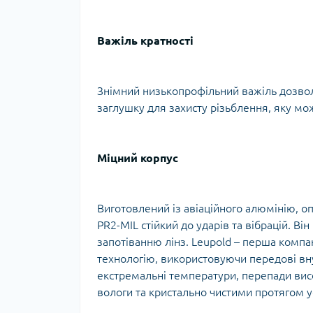
Важіль кратності
Знімний низькопрофільний важіль дозвол
заглушку для захисту різьблення, яку мо
Міцний корпус
Виготовлений із авіаційного алюмінію, 
PR2-MIL стійкий до ударів та вібрацій. В
запотіванню лінз. Leupold – перша компа
технологію, використовуючи передові вну
екстремальні температури, перепади вис
вологи та кристально чистими протягом у