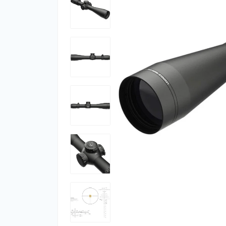
Фут
Кіло
Комп
Запч
Біот
Кем