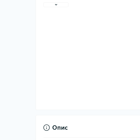
Тер
Тер
Тер
Запч
тер
Гігі
Опис
Дог
сон