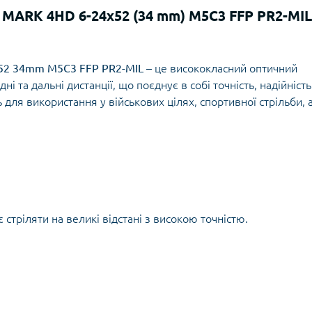
Кішки, льдос
 MARK 4HD 6-24x52 (34 mm) M5C3 FFP PR2-MIL
истичні рушники
Льодоруби
Страхувальн
Сумки для мо
x52 34mm M5C3 FFP PR2-MIL
– це висококласний оптичний
і та дальні дистанції, що поєднує в собі точність, надійність 
 для використання у військових цілях, спортивної стрільби, 
 стріляти на великі відстані з високою точністю.