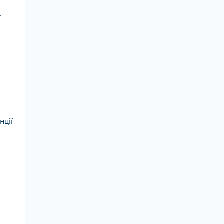
.
нції