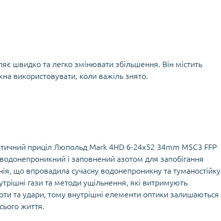
яє швидко та легко змінювати збільшення. Він містить
жна використовувати, коли важіль знято.
оптичний приціл Люпольд Mark 4HD 6-24x52 34mm M5C3 FFP
ін водонепроникний і заповнений азотом для запобігання
нія, що впровадила сучасну водонепроникну та туманостійку
трішні гази та методи ущільнення, які витримують
оти та удари, тому внутрішні елементи оптики залишаються
сього життя.