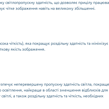
ку світлопропускну здатність, що дозволяє прицілу працюв
чує чітке зображення навіть на великому збільшенні.
ока чіткість), яка покращує роздільну здатність та мінімізує
ткову якість зображення.
езпечує неперевершену пропускну здатність світла, покращ
о освітлення, найкраще в області зменшення відблисків для
ітлі, а також роздільну здатність та чіткість, необхідних