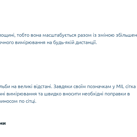
лощині, тобто вона масштабується разом із зміною збільшен
очного вимірювання на будь-якій дистанції.
льби на великі відстані. Завдяки своїм позначкам у MIL сітка
чні вимірювання та швидко вносити необхідні поправки в
иносом по сітці.
ями