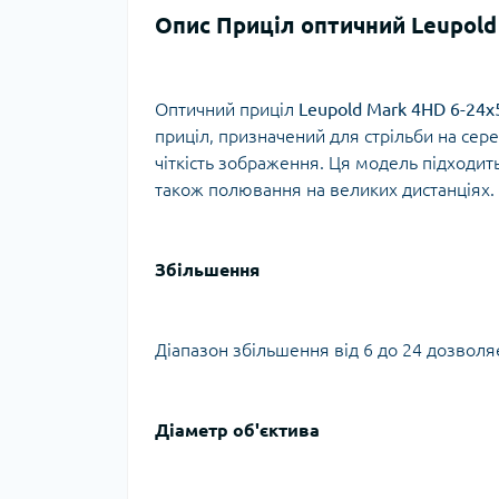
Опис Приціл оптичний Leupold
Тур
Оптичний приціл
Leupold Mark 4HD 6-24
приціл, призначений для стрільби на середн
чіткість зображення. Ця модель підходить
також полювання на великих дистанціях.
Збільшення
Діапазон збільшення від 6 до 24 дозволяє
Діаметр об'єктива