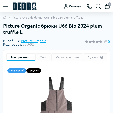
0
Клієнту
Picture Organic брюки U66 Bib 2024 plum truffle L
Picture Organic брюки U66 Bib 2024 plum
truffle L
Виробник:
Picture Organic
0
Код товару:
330-02
Все про товар
Опис
Характеристики
Відгуки
0
Популярний
Продано