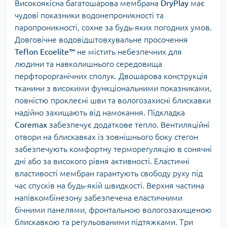
Високоякісна багатошарова мембрана
DryPlay
має
чудові показники водонепроникності та
паропроникності, сохне за будь-яких погодних умов.
Довговічне водовідштовхувальне просочення
Teflon
Ecoelite™
не містить небезпечних для
людини та навколишнього середовища
перфторорганічних сполук. Двошарова конструкція
тканини з високими функціональними показниками,
повністю проклеєні шви та вологозахисні блискавки
надійно захищають від намокання. Підкладка
Coremax
забезпечує додаткове тепло. Вентиляційні
отвори на блискавках із зовнішнього боку стегон
забезпечують комфортну терморегуляцію в сонячні
дні або за високого рівня активності. Еластичні
властивості мембран гарантують свободу руху під
час спусків на будь-якій швидкості. Верхня частина
напівкомбінезону забезпечена еластичними
бічними панелями, фронтальною вологозахищеною
блискавкою та регульованими підтяжками. Три