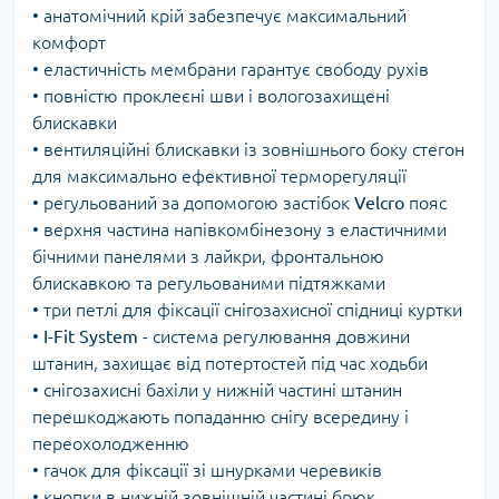
• анатомічний крій забезпечує максимальний
комфорт
• еластичність мембрани гарантує свободу рухів
• повністю проклеєні шви і вологозахищені
блискавки
• вентиляційні блискавки із зовнішнього боку стегон
для максимально ефективної терморегуляції
• регульований за допомогою застібок
Velcro
пояс
• верхня частина напівкомбінезону з еластичними
бічними панелями з лайкри, фронтальною
блискавкою та регульованими підтяжками
• три петлі для фіксації снігозахисної спідниці куртки
•
I-Fit
System
- система регулювання довжини
штанин, захищає від потертостей під час ходьби
• снігозахисні бахіли у нижній частині штанин
перешкоджають попаданню снігу всередину і
переохолодженню
• гачок для фіксації зі шнурками черевиків
• кнопки в нижній зовнішній частині брюк