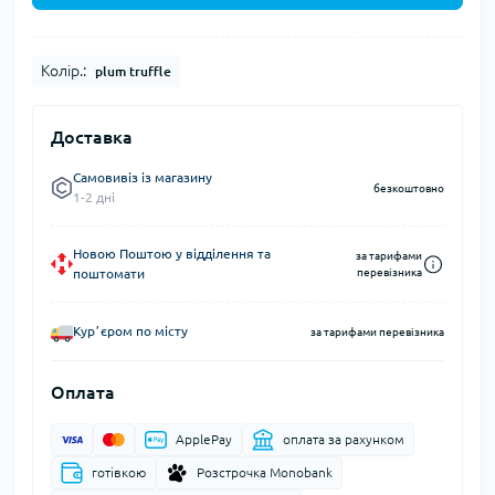
Колір.:
plum truffle
Доставка
Самовивіз із магазину
безкоштовно
1-2 дні
Новою Поштою у відділення та
за тарифами
поштомати
перевізника
Курʼєром по місту
за тарифами перевізника
Оплата
ApplePay
оплата за рахунком
готівкою
Розстрочка Monobank