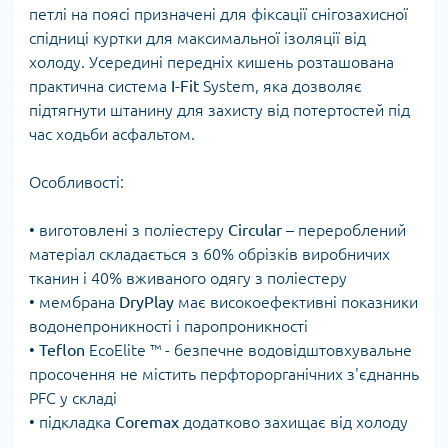
петлі на поясі призначені для фіксації снігозахисної
спідниці куртки для максимальної ізоляції від
холоду. Усередині передніх кишень розташована
практична система
I-Fit
System, яка дозволяє
підтягнути штанину для захисту від потертостей під
час ходьби асфальтом.
Особливості:
• виготовлені з поліестеру
Circular
– перероблений
матеріал складається з 60% обрізків виробничих
тканин і 40% вживаного одягу з поліестеру
• мембрана
DryPlay
має високоефективні показники
водонепроникності і паропроникності
•
Teflon
EcoElite ™ - безпечне водовідштовхувальне
просочення не містить перфторорганічних з'єднаннь
PFC у складі
• підкладка
Coremax
додатково захищає від холоду