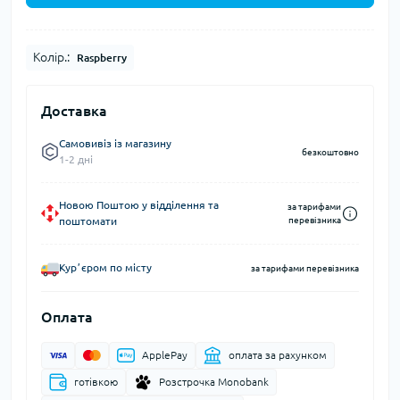
Колір.:
Raspberry
Доставка
Самовивіз із магазину
безкоштовно
1-2 дні
Новою Поштою у відділення та
за тарифами
поштомати
перевізника
Курʼєром по місту
за тарифами перевізника
Оплата
ApplePay
оплата за рахунком
готівкою
Розстрочка Monobank