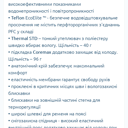
високоефективними показниками
водонепроникності і повітропроникності
•
Teflon
EcoElite ™ - безпечне водовідштовхувальне
просочення не містить перфторорганічних з'єднаннь
PFC у складі
•
Thermal
STD
– тонкий утеплювач з поліестеру
швидко вбирає вологу. Щільність – 40 г
• підкладка
Coremax
додатково захищає від холоду.
Щільність – 96 г
• анатомічний крій забезпечує максимальний
комфорт
• еластичність мембрани гарантує свободу рухів
• проклеєні в критичних місцях шви і вологозахисні
блискавки
• блискавки на зовнішній частині стегна для
терморегуляції
• широкі шлевкі для ременя на поясі
• снігозахисна спідниця - високий еластичний
внутрішній пояс додатково захищає від холоду при