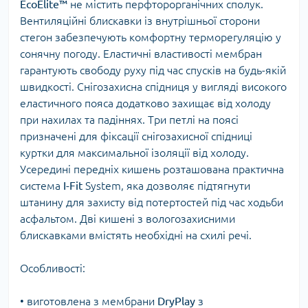
EcoElite™
не містить перфторорганічних сполук.
Вентиляційні блискавки із внутрішньої сторони
стегон забезпечують комфортну терморегуляцію у
сонячну погоду. Еластичні властивості мембран
гарантують свободу руху під час спусків на будь-якій
швидкості. Снігозахисна спідниця у вигляді високого
еластичного пояса додатково захищає від холоду
при нахилах та падіннях. Три петлі на поясі
призначені для фіксації снігозахисної спідниці
куртки для максимальної ізоляції від холоду.
Усередині передніх кишень розташована практична
система
I-Fit
System, яка дозволяє підтягнути
штанину для захисту від потертостей під час ходьби
асфальтом. Дві кишені з вологозахисними
блискавками вмістять необхідні на схилі речі.
Особливості:
• виготовлена ​​з мембрани
DryPlay
з