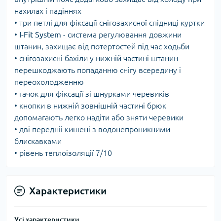
нахилах і падіннях
• три петлі для фіксації снігозахисної спідниці куртки
•
I-Fit
System
- система регулювання довжини
штанин, захищає від потертостей під час ходьби
• снігозахисні бахіли у нижній частині штанин
перешкоджають попаданню снігу всередину і
переохолодженню
• гачок для фіксації зі шнурками черевиків
• кнопки в нижній зовнішній частині брюк
допомагають легко надіти або зняти черевики
• дві передніі кишені з водонепроникними
блискавками
• рівень теплоізоляції 7/10
Характеристики
Усі характеристики