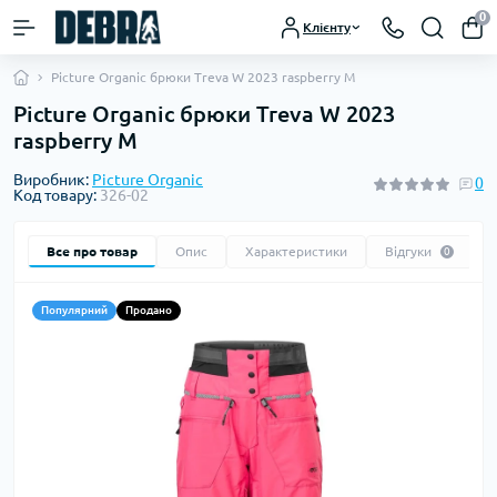
0
Клієнту
Picture Organic брюки Treva W 2023 raspberry M
Picture Organic брюки Treva W 2023
raspberry M
Виробник:
Picture Organic
0
Код товару:
326-02
Все про товар
Опис
Характеристики
Відгуки
0
Популярний
Продано