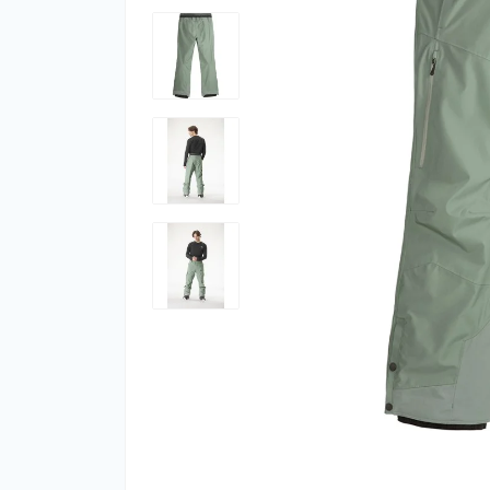
Фут
Кіло
Комп
Запч
Біот
Кем