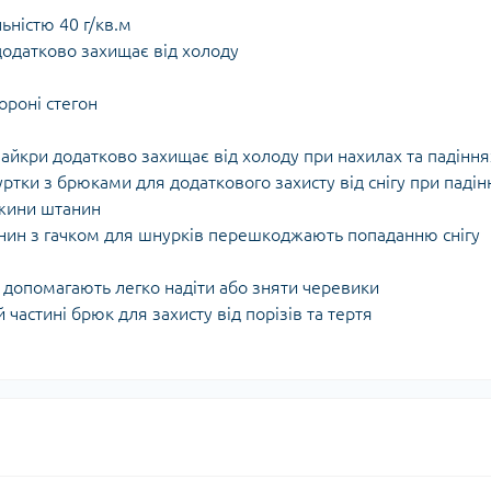
ьністю 40 г/кв.м
додатково захищає від холоду
ороні стегон
лайкри додатково захищає від холоду при нахилах та падіння
куртки з брюками для додаткового захисту від снігу при падін
жини штанин
штанин з гачком для шнурків перешкоджають попаданню снігу
к допомагають легко надіти або зняти черевики
 частині брюк для захисту від порізів та тертя