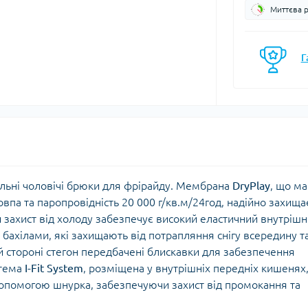
Миттєва 
моси
Кавоварки
Газові балони
мочашки
Казанки
Газові пальники
мопляшки
Каструлі, каз
Г
Газові різаки
кавоварки
астини та аксесуари для
Мультипаливні пальники
мопосуду
Контейнери, 
Системи приготування їжі
Кухонні аксе
Спиртові пальники
Миски
Запчастини, аксесуари,
Набори посу
комплектуючі до пальників
Обробні дош
та балонів
Сковорідки
льні чоловічі брюки для фрірайду. Мембрана
DryPlay
, що ма
Столові прил
впа та паропровідність 20 000 г/кв.м/24год, надійно захища
Чайники
й захист від холоду забезпечує високий еластичний внутрішн
Чашки, кружк
 бахілами, які захищають від потрапляння снігу всередину т
й стороні стегон передбачені блискавки для забезпечення
стема
I-Fit
System
, розміщена у внутрішніх передніх кишенях
єнічні засоби
Блок-ролики
опомогою шнурка, забезпечуючи захист від промокання та
ляд за шкірою та
Гаки
цезахисні засоби