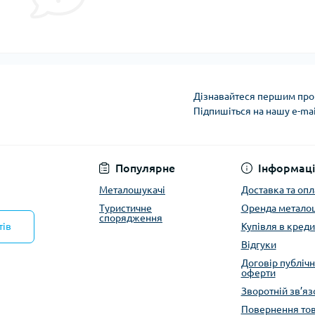
Дізнавайтеся першим про 
Підпишіться на нашу e-ma
Політика конфіденці
Популярне
Інформаці
Металошукачі
Доставка та опл
Туристичне
Оренда метало
спорядження
тів
Купівля в креди
Відгуки
Договір публічн
оферти
Зворотній зв’яз
Повернення то