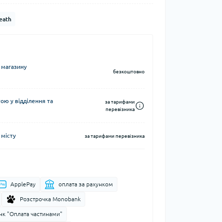
Кавоварки кемпінгові
eath
а та контейнери
Казанки кемпінгові
Електричні грілки
Набори посуду кемпінгові
Хімічні грілки
Чайники кемпінгові
Туристичні газові плити
 магазину
безкоштовно
ю у відділення та
за тарифами
перевізника
 місту
Компаси
за тарифами перевізника
тні системи
Чохли для карт
води
ApplePay
оплата за рахунком
і води
Розстрочка Monobank
нк "Оплата частинами"