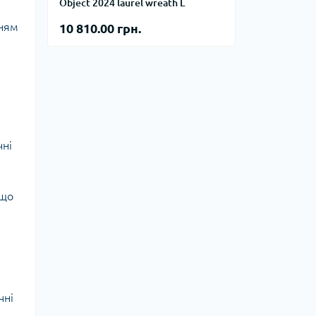
тупи
Object 2024 laurel wreath L
нням
10 810.00 грн.
е спорядження
тузок
Баули
Валізи
чні
Гаманці
Дорожні сумки
Замки та аксесуари для валіз
 що
Косметички
Органайзери
Поясні сумки
Сумки на кермо
Сумки на плече
Шопери
чні
Мішки для речей