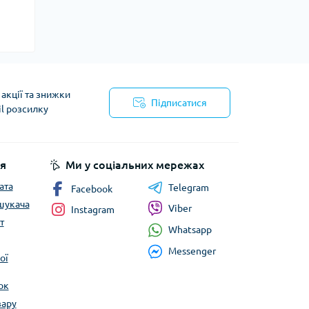
акції та знижки
Підписатися
il розсилку
йності
я
Ми у соціальних мережах
ата
Telegram
Facebook
шукача
Viber
Instagram
т
Whatsapp
Messenger
ої
ок
вару