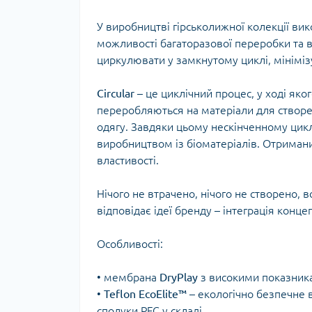
Тур
У виробництві гірськолижної колекції ви
можливості багаторазової переробки та 
циркулювати у замкнутому циклі, мініміз
Circular
– це циклічний процес, у ході яко
переробляються на матеріали для створе
одягу. Завдяки цьому нескінченному цикл
виробництвом із біоматеріалів. Отриманий
властивості.
Нічого не втрачено, нічого не створено,
відповідає ідеї бренду – інтеграція конце
Особливості:
• мембрана
DryPlay
з високими показника
•
Teflon
EcoElite™
– екологічно безпечне 
сполуки PFC у складі