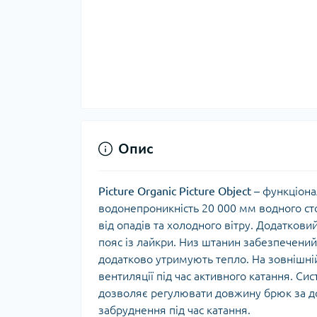
Тер
Тер
Тер
Запч
тер
Опис
Picture
Organic
Picture
Object
– функціона
водонепроникність 20 000 мм водного сто
від опадів та холодного вітру. Додаткови
пояс із лайкри. Низ штанин забезпечений
додатково утримують тепло. На зовнішні
вентиляції під час активного катання. Си
Гігі
дозволяє регулювати довжину брюк за д
Дог
забруднення під час катання.
сон