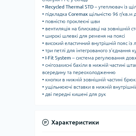
•
Recycled
Thermal
STD
– утеплювач із щіл
• підкладка
Coremax
щільністю 96 г/кв.м 
• повністю проклеєні шви
• вентиляція на блискавці на зовнішній ст
• широкі шлевкі для ременя на поясі
• високий еластичний внутрішній пояс із 
• три петлі для інтегрованого з'єднання 
•
I-Fit
System
–
система регулювання дов
• снігозахисні бахіли в нижній частині 
всередину та переохолодженню
• кнопки в нижній зовнішній частині брю
• ущільнюючі вставки в нижній внутрішній
• дві передні кишені для рук
Характеристики