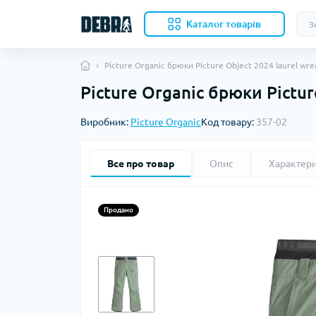
Каталог товарiв
Picture Organic брюки Picture Object 2024 laurel wre
Picture Organic брюки Pictur
Скл
Виробник:
Picture Organic
Код товару:
357-02
Нож
Кухо
Кол
Все про товар
Опис
Характер
Акс
Ком
Наме
Продано
Вкл
Бів
Под
Ков
Ком