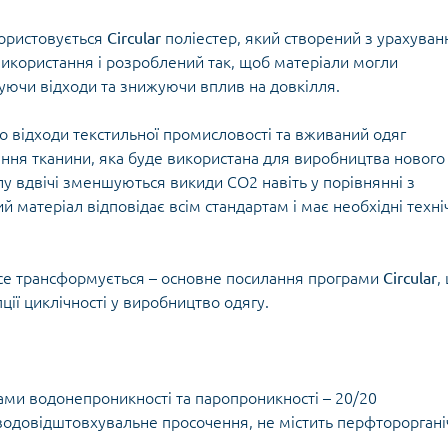
Кішки, льдос
истичні рушники
Льодоруби
користовується
Circular
поліестер, який створений з урахува
Страхувальн
використання і розроблений так, щоб матеріали могли
Сумки для мо
уючи відходи та знижуючи вплив на довкілля.
го відходи текстильної промисловості та вживаний одяг
ння тканини, яка буде використана для виробництва нового
у вдвічі зменшуються викиди СО2 навіть у порівнянні з
 матеріал відповідає всім стандартам і має необхідні техні
 все трансформується – основне посилання програми
Circular
,
пції циклічності у виробництво одягу.
ми водонепроникності та паропроникності – 20/20
водовідштовхувальне просочення, не містить перфтороргані