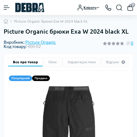
0
Клієнту
Picture Organic брюки Exa W 2024 black XL
Picture Organic брюки Exa W 2024 black XL
Виробник:
Picture Organic
0
Код товару:
400-02
Все про товар
Опис
Характеристики
Відгуки
0
Популярний
Продано