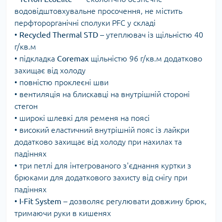
водовідштовхувальне просочення, не містить
перфторорганічні сполуки PFC у складі
•
Recycled
Thermal
STD
– утеплювач із щільністю 40
г/кв.м
• підкладка
Coremax
щільністю 96 г/кв.м додатково
захищає від холоду
• повністю проклеєні шви
• вентиляція на блискавці на внутрішній стороні
стегон
• широкі шлевкі для ременя на поясі
• високий еластичний внутрішній пояс із лайкри
додатково захищає від холоду при нахилах та
падіннях
• три петлі для інтегрованого з'єднання куртки з
брюками для додаткового захисту від снігу при
падіннях
•
I-Fit
System
– дозволяє регулювати довжину брюк,
тримаючи руки в кишенях