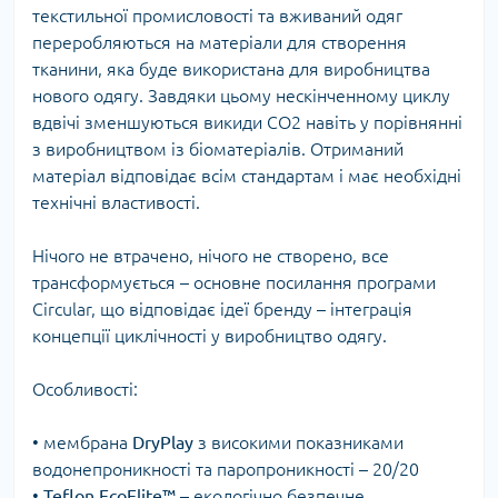
текстильної промисловості та вживаний одяг
переробляються на матеріали для створення
тканини, яка буде використана для виробництва
нового одягу. Завдяки цьому нескінченному циклу
вдвічі зменшуються викиди СО2 навіть у порівнянні
з виробництвом із біоматеріалів. Отриманий
матеріал відповідає всім стандартам і має необхідні
технічні властивості.
Нічого не втрачено, нічого не створено, все
трансформується – основне посилання програми
Circular, що відповідає ідеї бренду – інтеграція
концепції циклічності у виробництво одягу.
Особливості:
• мембрана
DryPlay
з високими показниками
водонепроникності та паропроникності – 20/20
•
Teflon
EcoElite™
– екологічно безпечне