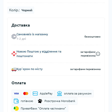
Колір.:
Чорний
Доставка
Самовивіз із магазину
безкоштовно
1-2 дні
Новою Поштою у відділення та
за тарифами
поштомати
перевізника
Курʼєром по місту
за тарифами перевізника
Оплата
ApplePay
оплата за рахунком
готівкою
Розстрочка Monobank
Приватбанк "Оплата частинами"