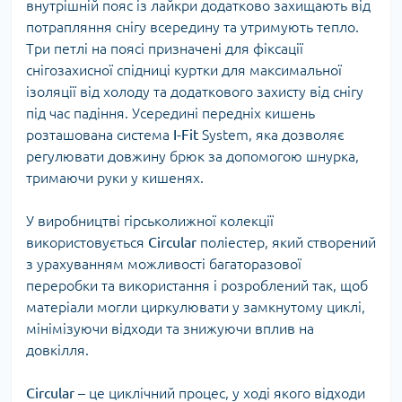
внутрішній пояс із лайкри додатково захищають від
потрапляння снігу всередину та утримують тепло.
Три петлі на поясі призначені для фіксації
снігозахисної спідниці куртки для максимальної
ізоляції від холоду та додаткового захисту від снігу
під час падіння. Усередині передніх кишень
розташована система
I-Fit
System, яка дозволяє
регулювати довжину брюк за допомогою шнурка,
тримаючи руки у кишенях.
У виробництві гірськолижної колекції
використовується
Circular
поліестер, який створений
з урахуванням можливості багаторазової
переробки та використання і розроблений так, щоб
матеріали могли циркулювати у замкнутому циклі,
мінімізуючи відходи та знижуючи вплив на
довкілля.
Circular
– це циклічний процес, у ході якого відходи