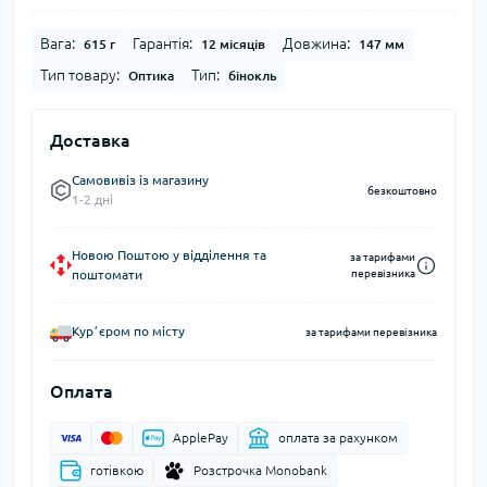
Вага:
Гарантія:
Довжина:
615 г
12 місяців
147 мм
Тип товару:
Тип:
Оптика
бінокль
Доставка
Самовивіз із магазину
безкоштовно
1-2 дні
Новою Поштою у відділення та
за тарифами
поштомати
перевізника
Курʼєром по місту
за тарифами перевізника
Оплата
ApplePay
оплата за рахунком
готівкою
Розстрочка Monobank