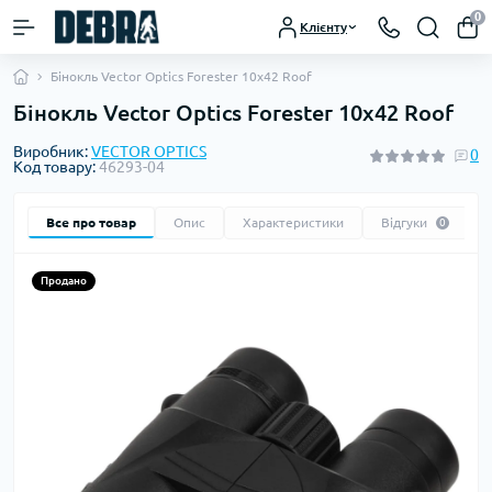
0
Клієнту
Бінокль Vector Optics Forester 10x42 Roof
Бінокль Vector Optics Forester 10x42 Roof
Виробник:
VECTOR OPTICS
0
Код товару:
46293-04
Все про товар
Опис
Характеристики
Відгуки
0
Продано