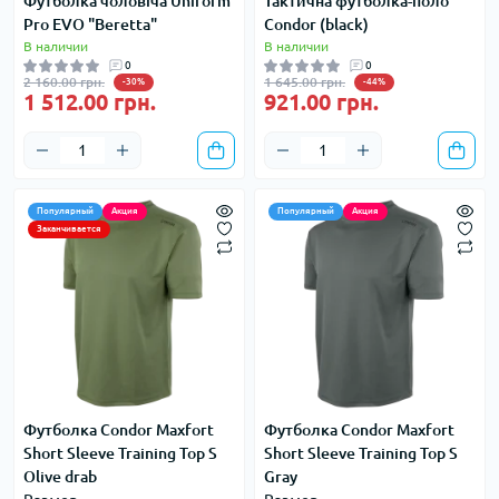
Футболка чоловіча Uniform
Тактична футболка-поло
Pro EVO "Beretta"
Condor (black)
В наличии
В наличии
0
0
2 160.00 грн.
1 645.00 грн.
-30%
-44%
1 512.00 грн.
921.00 грн.
Популярный
Акция
Популярный
Акция
Заканчивается
Футболка Condor Maxfort
Футболка Condor Maxfort
Short Sleeve Training Top S
Short Sleeve Training Top S
Olive drab
Gray