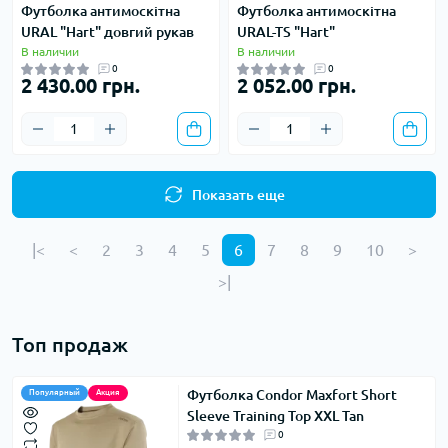
Футболка антимоскітна
Футболка антимоскітна
URAL "Hart" довгий рукав
URAL-TS "Hart"
В наличии
В наличии
0
0
2 430.00 грн.
2 052.00 грн.
Показать еще
|<
<
2
3
4
5
6
7
8
9
10
>
>|
Топ продаж
Футболка Condor Maxfort Short
Популярный
Акция
Sleeve Training Top XXL Tan
0