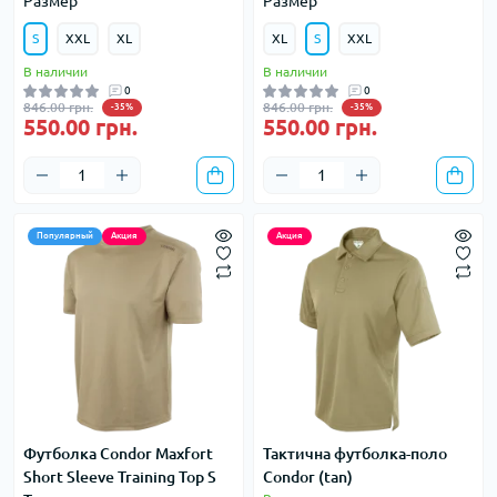
Размер
Размер
S
XXL
XL
XL
S
XXL
В наличии
В наличии
0
0
846.00 грн.
846.00 грн.
-35%
-35%
550.00 грн.
550.00 грн.
Популярный
Акция
Акция
Футболка Condor Maxfort
Тактична футболка-поло
Short Sleeve Training Top S
Condor (tan)