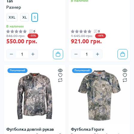
Tan
В наличии
Размер
XXL
XL
S
В наличии
0
0
846.00 грн.
1 645.00 грн.
-35%
-44%
550.00 грн.
921.00 грн.
Популярный
Популярный
Футболка довгий рукав
Футболка Figure